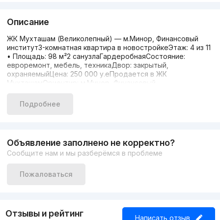
Описание
ЖК Мухташам (Великолепный) — м.Минор, Финансовый
институт3-комнатная квартира в новостройкеЭтаж: 4 из 11
• Площадь: 98 м²2 санузлаГардеробнаяСостояние:
евроремонт, мебель, техникаДвор: закрытый,
охраняемыйЦена: 250 000 у.еПродается в ЖК
МухташамОриентир: м.Минор, Финансовый
институтЗвоните, пишите в Телеграмм — всегда рад
помочь!
Подробнее
Объявление заполнено не корректно?
Сообщите нам и мы разберёмся в проблеме
Пожаловаться
Отзывы и рейтинг
Написать отзыв