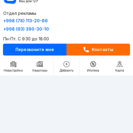
Отдел рекламы
+998 (78) 113-20-86
+998 (93) 390-30-10
Пн-Пт. С 9:30 до 18:00
Перезвоните мне
Контакты
RU
UZ
Контакты
Новостройки
Квартиры
Добавить
Ипотека
Карта
О проекте
Проект компании Webnow ©
Условия использования
Политика конфиденциальности
Публичная оферта