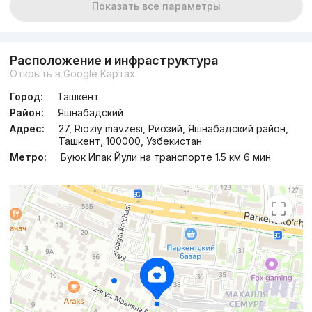
Показать все параметры
от
15.4 млн
сум
/м²
Сдан 2022
,
Эльмира
Расположение и инфраструктура
3к квартира, 109 м²
Открыть в Google Картах
Город:
Ташкент
+998 (90) 939...
Район:
Яшнабадский
Адрес:
27, Rioziy mavzesi, Риозий, Яшнабадский район,
Ташкент, 100000, Узбекистан
Метро:
Буюк Ипак Йули на транспорте 1.5 км 6 мин