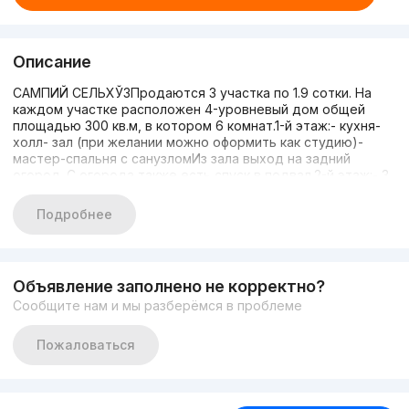
Описание
САМПИЙ СЕЛЬХЎЗПродаются 3 участка по 1.9 сотки. На
каждом участке расположен 4-уровневый дом общей
площадью 300 кв.м, в котором 6 комнат.1-й этаж:- кухня-
холл- зал (при желании можно оформить как студию)-
мастер-спальня с санузломИз зала выход на задний
огород. С огорода также есть спуск в подвал.2-й этаж:- 3
спальни- зал- общий санузел3-й этаж:- мансарда — можно
использовать как спальню, кабинет или зону
Подробнее
отдыхаПодвал:- хозяйственное помещение / складЦена:
140 000$ за каждый дом+998900309009
Объявление заполнено не корректно?
Сообщите нам и мы разберёмся в проблеме
Пожаловаться