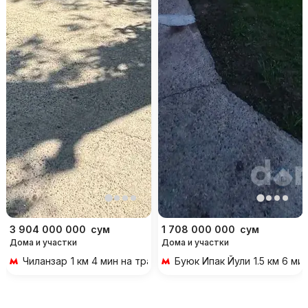
3 904 000 000
сум
1 708 000 000
сум
Дома и участки
Дома и участки
Чиланзар
1 км 4 мин на транспорте
Буюк Ипак Йули
1.5 км 6 м