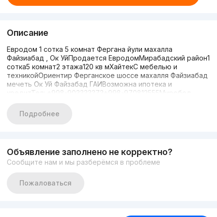
Описание
Евродом 1 сотка 5 комнат Фергана йули махалла
Файзиабад , Ок УйПродается ЕвродомМирабадский район1
сотка5 комнат2 этажа120 кв мХайтекС мебелью и
техникойОриентир Ферганское шоссе махалля Файзиабад
мечеть Ок Уй Файзабад ГАИВозможна ипотека и
кредитТел: +998-903333373+998-970812555Миробод
туманида Евроуй сотилади• Туман: Миробод• Ер майдони:
1 сотих• Хоналар сони: 5 та• Қаватлар сони: 2 кават•
Подробнее
Умумий майдони: 120 кв м• Хайтек• Мебель ва техникаси
билан• Мулжал Фаргона йули , Файзиобод махалла , Ок Уй
масжиди, Файзобод ГАИИпотека йоки кредит
гаплашиладиТел: +998-90-333-33-73+998-97-081-25-55
Объявление заполнено не корректно?
Сообщите нам и мы разберёмся в проблеме
Пожаловаться