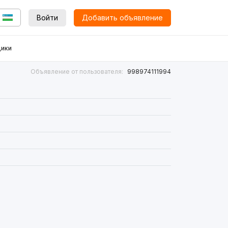
Войти
Добавить объявление
ики
Объявление от пользователя:
998974111994