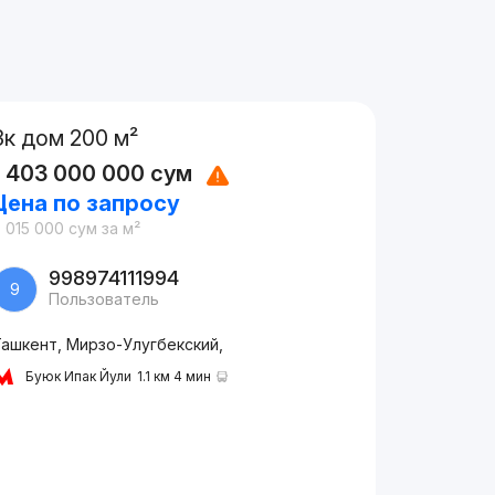
3к дом 200 м²
1 403 000 000
сум
Цена по запросу
 015 000
сум
за м²
998974111994
9
Пользователь
Ташкент, Мирзо-Улугбекский,
Буюк Ипак Йули
1.1 км 4 мин