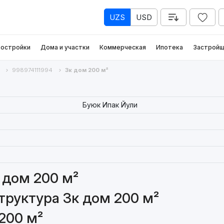
UZS
USD
остройки
Дома и участки
Коммерческая
Ипотека
Застройщ
998974111994
3к дом 200 м²
Буюк Ипак Йули
 дом 200 м²
руктура 3к дом 200 м²
200 м²