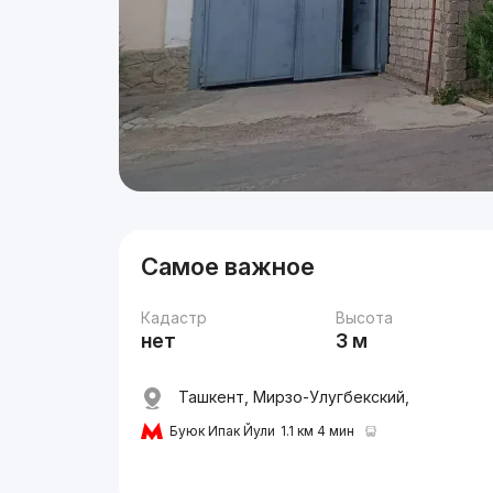
Самое важное
Кадастр
Высота
нет
3 м
Ташкент, Мирзо-Улугбекский,
Буюк Ипак Йули
1.1 км 4 мин