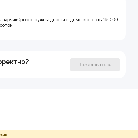
базарчикСрочно нужны деньги в доме все есть 115.000
 соток
рректно?
Пожаловаться
тзыв