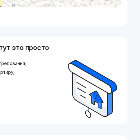
тут это просто
требования;
ртиру;