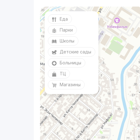
Еда
Парки
Школы
Детские сады
Больницы
ТЦ
Магазины