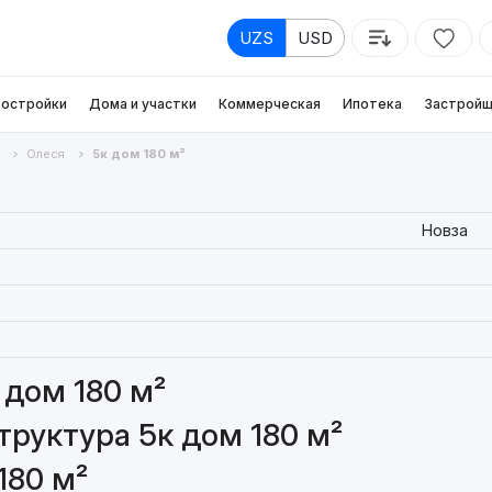
UZS
USD
остройки
Дома и участки
Коммерческая
Ипотека
Застройщ
Олеся
5к дом 180 м²
Новза
 дом 180 м²
руктура 5к дом 180 м²
180 м²