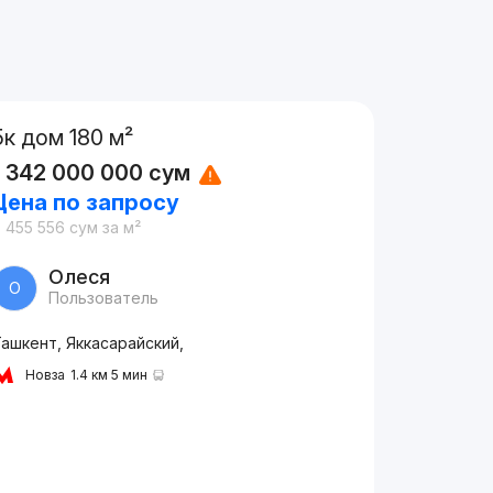
5к дом 180 м²
1 342 000 000
сум
Цена по запросу
 455 556
сум
за м²
Олеся
О
Пользователь
ашкент, Яккасарайский,
Новза
1.4 км 5 мин