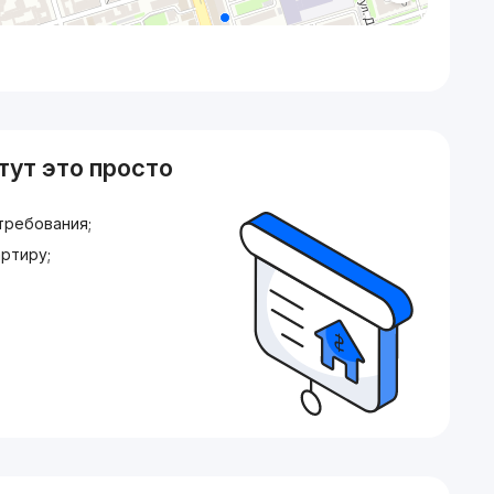
тут это просто
требования;
ртиру;