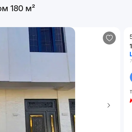
ом 180 м²
7
Т