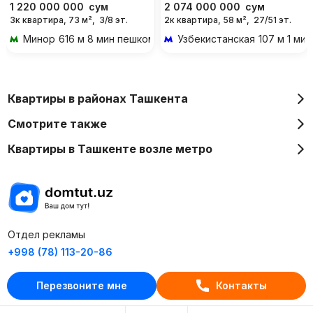
1 220 000 000
сум
2 074 000 000
сум
3к квартира, 73 м²,
3/8 эт.
2к квартира, 58 м²,
27/51 эт.
Минор
616 м 8 мин пешком
Узбекистанская
107 м 1 ми
Квартиры в районах Ташкента
Смотрите также
Квартиры в Ташкенте возле метро
Отдел рекламы
+998 (78) 113-20-86
+998 (93) 390-30-10
Перезвоните мне
Контакты
Пн-Пт. С 9:30 до 18:00