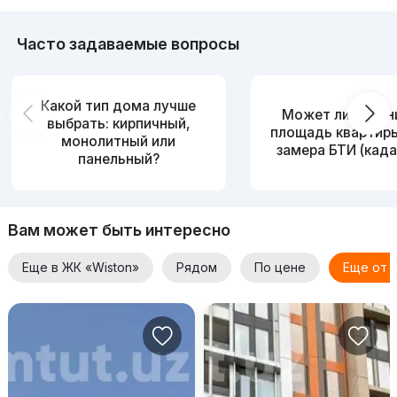
Часто задаваемые вопросы
Какой тип дома лучше
Может ли измен
выбрать: кирпичный,
площадь квартир
монолитный или
замера БТИ (када
панельный?
Вам может быть интересно
Еще в ЖК «Wiston»
Рядом
По цене
Еще от 