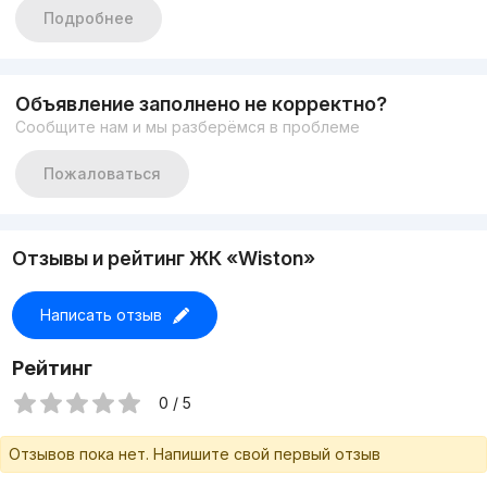
Дизайнерский евроремонт
Подробнее
Клубный дом
Ж.К WISTON
Стартовая цена 185.000$
Вся дополнительная
Объявление заполнено не корректно?
информация по телефону
Сообщите нам и мы разберёмся в проблеме
+998974600013
Пожаловаться
Отзывы и рейтинг ЖК «Wiston»
Написать отзыв
Рейтинг
0 / 5
Отзывов пока нет. Напишите свой первый отзыв