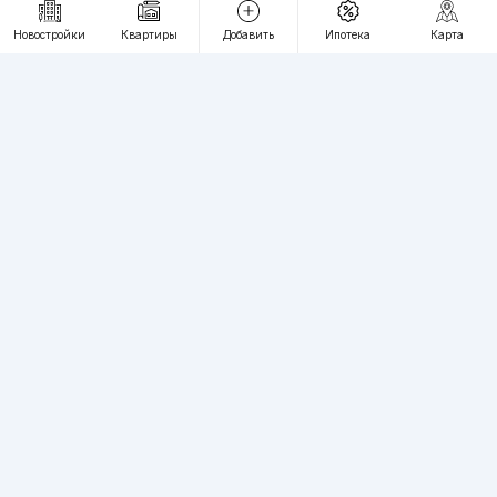
RU
UZ
Новостройки
Квартиры
Добавить
Ипотека
Карта
Контакты
О проекте
Проект компании Webnow ©
Условия использования
Политика конфиденциальности
Публичная оферта
Учредитель:
"WEBNOW" MChJ
Адрес:
Toshkent shahri, A.Qahhor ko'chasi, 47-uy
Регистрация электронного СМИ:
1649
Квартиры в новостройках Ташкента пользуются большим спросом,