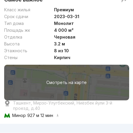
Класс жилья
Премиум
Срок сдачи
2023-03-31
Тип дома
Монолит
Площадь жк
4 000 м²
Отделка
Черновая
Высота
3.2 м
Этажность
8 из 10
Стены
Кирпич
Смотреть на карте
Ташкент, Мирзо-Улугбекский, Ниёзбек йули 3-й
проезд, д.40
Минор
927 м 12 мин
Реклама