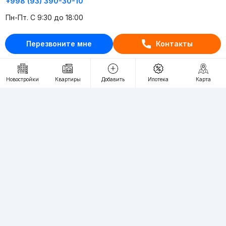
+998 (93) 390-30-10
Пн-Пт. С 9:30 до 18:00
Перезвоните мне
Контакты
RU
UZ
Контакты
Новостройки
Квартиры
Добавить
Ипотека
Карта
О проекте
Проект компании Webnow ©
Условия использования
Политика конфиденциальности
Публичная оферта
Учредитель:
"WEBNOW" MChJ
Адрес:
Toshkent shahri, A.Qahhor ko'chasi, 47-uy
Регистрация электронного СМИ:
1649