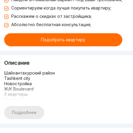
Сориентируем когда лучше покупать квартиру;
Расскажем о скидках от застройщика;
Абсолютно бесплатная консультация;
Подобрать квартиру
Описание
Шайхантахурский район
Tashkent city
Новостройка
Ж/К Boulevard
3 квартиры
Комнат-2
Этаж-6
Этажность-7
Подробнее
Площадь-68 кв.м
С видом на парк Tashkent city
Цена-165 500$
Комнат-2