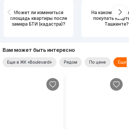
Может ли измениться
На каком этаже
площадь квартиры после
покупать кварт
замера БТИ (кадастра)?
Ташкенте?
Вам может быть интересно
Еще в ЖК «Boulevard»
Рядом
По цене
Еще 