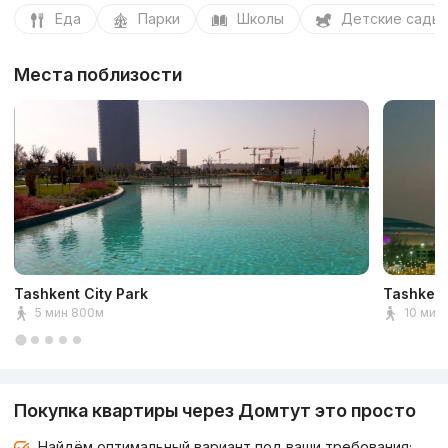
Еда
Парки
Школы
Детские сады
Места поблизости
Tashkent City Park
Tashkent
5 мин 800м
10 мин 
Покупка квартиры через Домтут это просто
Найдём оптимальный вариант под ваши требования;