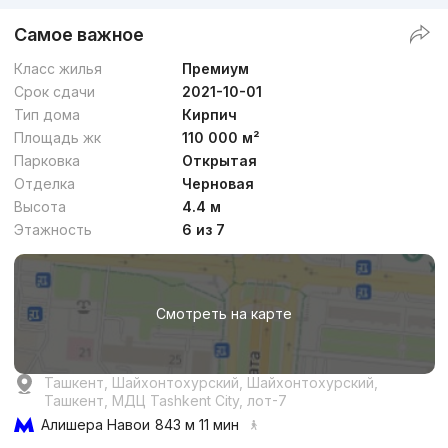
Самое важное
Класс жилья
Премиум
Срок сдачи
2021-10-01
Тип дома
Кирпич
Площадь жк
110 000 м²
Парковка
Открытая
Отделка
Черновая
Высота
4.4 м
Этажность
6 из 7
Смотреть на карте
Ташкент, Шайхонтохурский, Шайхонтохурский,
Ташкент, МДЦ Tashkent City, лот-7
Алишера Навои
843 м 11 мин