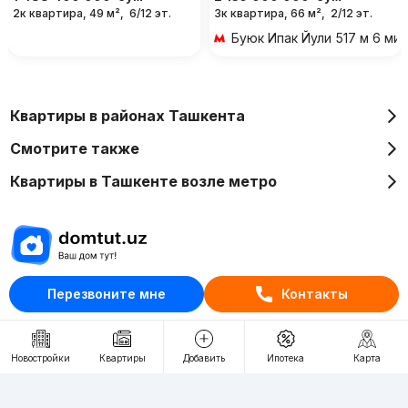
2к квартира, 49 м²,
6/12 эт.
3к квартира, 66 м²,
2/12 эт.
Буюк Ипак Йули
517 м 6 ми
Квартиры в районах Ташкента
Смотрите также
Квартиры в Ташкенте возле метро
Отдел рекламы
Перезвоните мне
Контакты
+998 (78) 113-20-86
+998 (93) 390-30-10
Новостройки
Квартиры
Добавить
Ипотека
Карта
Пн-Пт. С 9:30 до 18:00