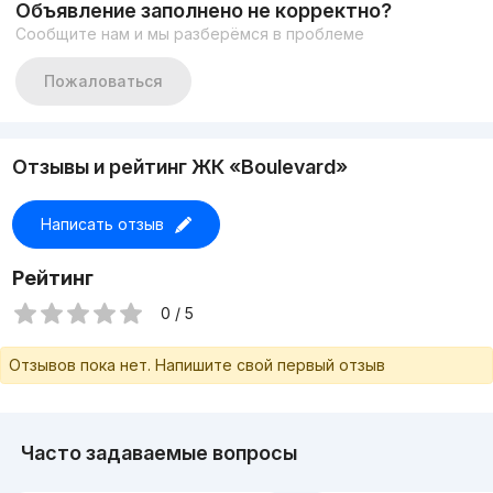
Объявление заполнено не корректно?
Этаж-6
Сообщите нам и мы разберёмся в проблеме
Этажность-7
Площадь-57 кв.м / 165 500$
Плошадь-87 кВ.м / 252 500$
Пожаловаться
С в дом на фонтан, угловой
Можно обеденить
Состояние-коробка
+998917878883
Отзывы и рейтинг ЖК «Boulevard»
Написать отзыв
Рейтинг
0 / 5
Отзывов пока нет. Напишите свой первый отзыв
Часто задаваемые вопросы