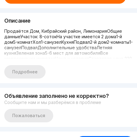
Описание
Продаётся Дом, Кибрайский район, ЛимонарияОбщие
данныеУчасток: 8-сотокНа участке имеется 2 дома1-й
дом5-комнатХол1-санузелКухняПодвал2-й дом2-комнаты1-
санузелПодвалДополнительные удобстваЛетняя
кухняЗеленая зона5-6 мест для автомобиляВсе
коммуникации имеютсяЦена и условияСтартовая цена 330
000 торг уместенКонтактыПодробности по телефону
+998998330039 или +998977783938
Подробнее
Объявление заполнено не корректно?
Сообщите нам и мы разберёмся в проблеме
Пожаловаться