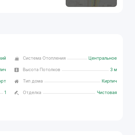
кий
Система Отопления
Центральное
пич
Высота Потолков
3 м
орт
Тип дома
Кирпич
1
Отделка
Чистовая