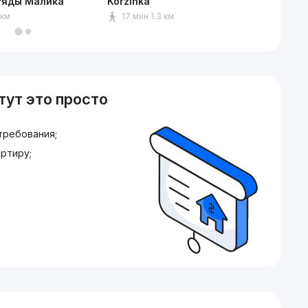
Ряды Малика
Korzinka
Парк А
 км
17 мин 1.3 км
9 мин
тут это просто
требования;
ртиру;