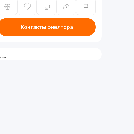
Контакты риелтора
лама