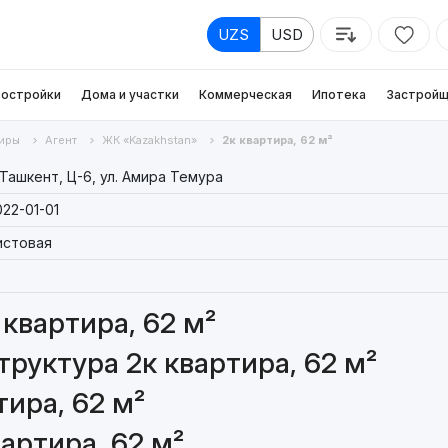
UZS
USD
остройки
Дома и участки
Коммерческая
Ипотека
Застройщ
иры
Агент
ЖК «Kazakhstan»
2к квартира, 62 м²
 Ташкент, Ц-6, ул. Амира Темура
022-01-01
истовая
квартира, 62 м²
руктура 2к квартира, 62 м²
ира, 62 м²
артира, 62 м²