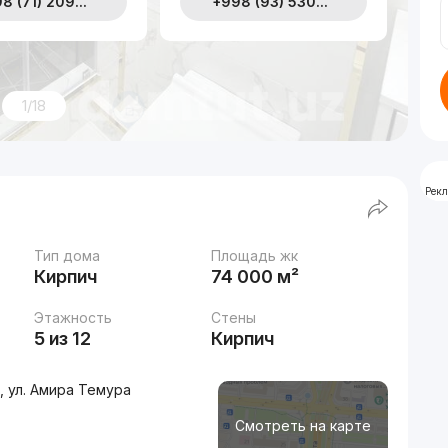
8 (71) 209...
+998 (93) 530...
1/18
Рек
Тип дома
Площадь жк
Кирпич
74 000 м²
Этажность
Стены
5 из 12
Кирпич
, ул. Амира Темура
Смотреть на карте