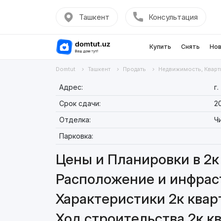
Ташкент
Консультация
Купить
Снять
Нов
Domtut
Ташкент
Продать
Недвижимость, Кварт
Адрес:
г.
Срок сдачи:
2
Отделка:
Ч
Парковка:
Цены и Планировки в 2к 
Расположение и инфраст
Характеристики 2к кварт
Ход строительства 2к кв