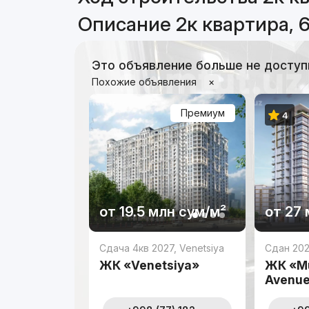
Описание 2к квартира, 6
Это объявление больше не доступ
Похожие объявления
×
Премиум
4
от
19.5 млн
сум
/м²
от
27 
Сдача 4кв 2027
,
Venetsiya
Сдан 20
ЖК «Venetsiya»
ЖК «Mu
Avenu