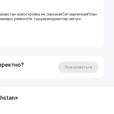
Казакстан новостройка не сквознаяТип кирпичнаяПлан-
амиевро ремонтНе торцеваяориентир-метро
рректно?
Пожаловаться
hstan»