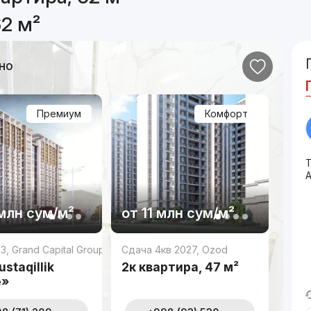
2 м²
но
Премиум
Комфорт
Т
млн
сум
/м²
от
11 млн
сум
/м²
23
,
Grand Capital Group
Сдача 4кв 2027
,
Ozod
staqillik
2к квартира, 47 м²
e»