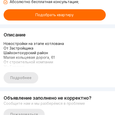
Абсолютно бесплатная консультация;
Подобрать квартиру
Описание
Новостройки на этапе котлована
От Застройщика
Шайхонтохурский район
Малая кольцевая дорога, 61
От строительной компании
Жк Барокко
Ориентир: ТК "Малика"
От 47м2 до 93м2
Подробнее
Цена: 900 у.е
Оплата 100%
+998935305667 Озод
Объявление заполнено не корректно?
Сообщите нам и мы разберёмся в проблеме
Пожаловаться