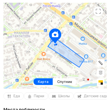
Карта
Спутник
Еда
Парки
Школы
Детские сады
Места поблизости