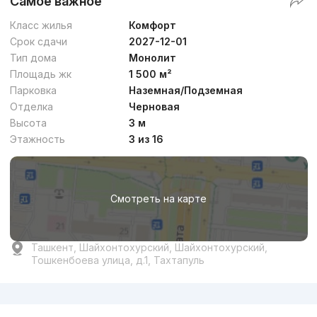
Самое важное
Класс жилья
Комфорт
Срок сдачи
2027-12-01
Тип дома
Монолит
Площадь жк
1 500 м²
Парковка
Наземная/Подземная
Отделка
Черновая
Высота
3 м
Этажность
3 из 16
Смотреть на карте
Ташкент, Шайхонтохурский, Шайхонтохурский,
Тошкенбоева улица, д.1, Тахтапуль
Реклама