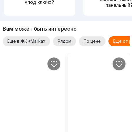
«под ключ»?
панельный
Вам может быть интересно
Еще в ЖК «Malika»
Рядом
По цене
Еще от 