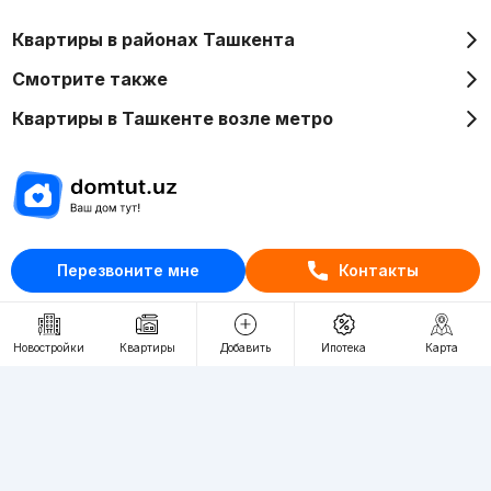
Квартиры в районах Ташкента
Смотрите также
Квартиры в Ташкенте возле метро
Отдел рекламы
Перезвоните мне
Контакты
+998 (78) 113-20-86
+998 (93) 390-30-10
Пн-Пт. С 9:30 до 18:00
Новостройки
Квартиры
Добавить
Ипотека
Карта
RU
UZ
Контакты