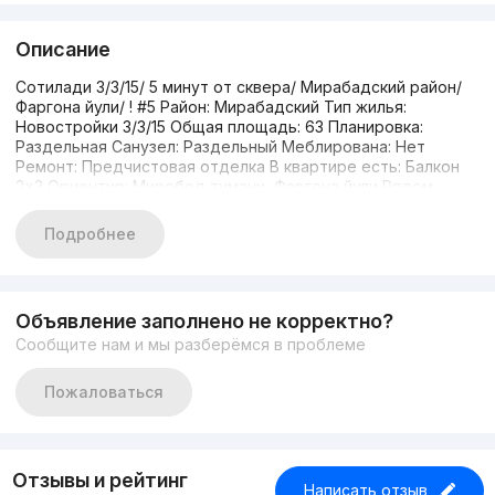
Описание
Сотилади 3/3/15/ 5 минут от сквера/ Мирабадский район/
Фаргона йули/ ! #5 Район: Мирабадский Тип жилья:
Новостройки 3/3/15 Общая площадь: 63 Планировка:
Раздельная Санузел: Раздельный Меблирована: Нет
Ремонт: Предчистовая отделка В квартире есть: Балкон
2×3 Ориентир: Миробод тумани, Фаргона йули Рядом
метро Ташкент (1 км), парки, школа, поликлиника, в
непосредственной близости к торгово-развлекательному
Подробнее
комплексу Альфраганус. В 5 минут от сквера Георгий 99
638 00 63
Объявление заполнено не корректно?
Сообщите нам и мы разберёмся в проблеме
Пожаловаться
Отзывы и рейтинг
Написать отзыв