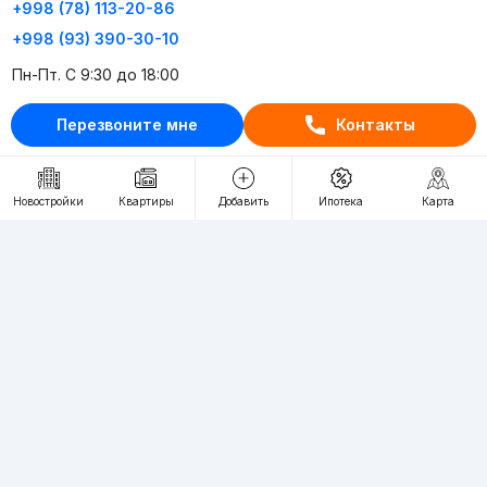
+998 (78) 113-20-86
+998 (93) 390-30-10
Пн-Пт. С 9:30 до 18:00
Перезвоните мне
Контакты
RU
UZ
Контакты
Новостройки
Квартиры
Добавить
Ипотека
Карта
О проекте
Проект компании Webnow ©
Условия использования
Политика конфиденциальности
Публичная оферта
Учредитель:
"WEBNOW" MChJ
Адрес:
Toshkent shahri, A.Qahhor ko'chasi, 47-uy