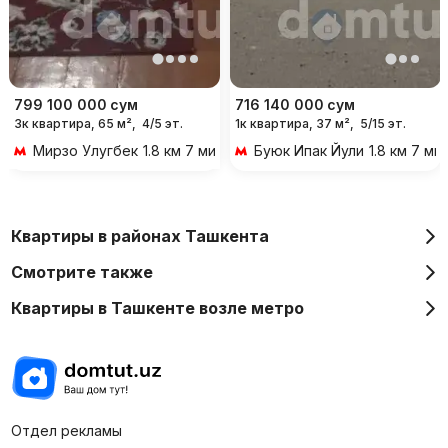
799 100 000
сум
716 140 000
сум
3к квартира, 65 м²,
4/5 эт.
1к квартира, 37 м²,
5/15 эт.
Мирзо Улугбек
1.8 км 7 мин на транспорте
Буюк Ипак Йули
1.8 км 7 м
Квартиры в районах Ташкента
Смотрите также
Квартиры в Ташкенте возле метро
Отдел рекламы