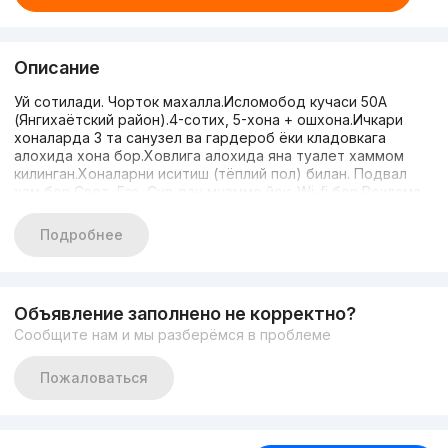
Описание
Уй сотилади. Чорток махалла.Исломобод кучаси 50А
(Янгихаётский район).4-сотих, 5-хона + ошхона.Ичкари
хоналарда 3 та санузел ва гардероб ёки кладовкага
алохида хона бор.Ховлига алохида яна туалет хаммом
килинган.Хоналарни иситиш (тёплий пол) билан. Подвал
хам бор.Свет, Газ, Сув дан муаммо йок. Wi-fi бор.Реклама
узимники без маклер.Нархи : 135.000$ яна келишилади.Тел
номер: 99 760-80-0499 848-93-88
Подробнее
Объявление заполнено не корректно?
Сообщите нам и мы разберёмся в проблеме
Пожаловаться