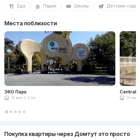
Еда
Парки
Школы
Детские сады
Места поблизости
ЭКО Парк
Central 
18 мин 5.3 км
10 мин 
Покупка квартиры через Домтут это просто