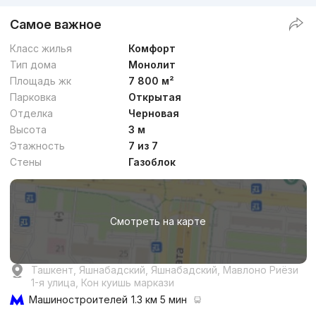
Самое важное
Класс жилья
Комфорт
Тип дома
Монолит
Площадь жк
7 800 м²
Парковка
Открытая
Отделка
Черновая
Высота
3 м
Этажность
7 из 7
Стены
Газоблок
Смотреть на карте
Ташкент, Яшнабадский, Яшнабадский, Мавлоно Риёзи
1-я улица, Кон куишь маркази
Машиностроителей
1.3 км 5 мин