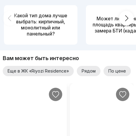
Какой тип дома лучше
Может ли измен
выбрать: кирпичный,
площадь квартир
монолитный или
замера БТИ (када
панельный?
Вам может быть интересно
Еще в ЖК «Riyozi Residence»
Рядом
По цене