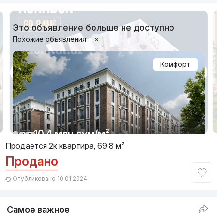
Это объявление больше не доступно
Похожие объявления
×
Комфорт
1/15
от
10.4 млн
сум
/м²
Продается 2к квартира, 69.8 м²
Продано
Сдача 3кв 2026
,
ADM invest
ЖК «Choshtepa Garden»
Опубликовано 10.01.2024
+998 (90) 724...
Самое важное