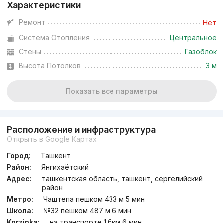
Характеристики
от
11 млн
сум
/м²
Ремонт
Нет
Система Отопления
Центральное
Сдан 2023
,
EVIN
ЖК «S-Tower»
Стены
Газоблок
Высота Потолков
3 м
+998 (97) 118...
Показать все параметры
Расположение и инфраструктура
Открыть в Google Картах
Город:
Ташкент
Район:
Янгихаётский
Адрес:
ташкентская область, ташкент, сергелийский
район
Метро:
Чаштепа пешком 433 м 5 мин
Школа:
№32 пешком 487 м 6 мин
Korzinka:
на транспорте 1.6км 6 мин