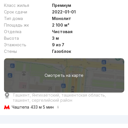
Комфорт
4
Класс жилья
Премиум
Срок сдачи
2022-01-01
Тип дома
Монолит
Площадь жк
2 100 м²
Отделка
Чистовая
Высота
3 м
от
9.8 млн
сум
/м²
Этажность
9 из 7
Стены
Газоблок
Сдан 2026
,
Modern Sergeli
ЖК «Modern Sergeli»
Смотреть на карте
+998 (71) 203...
Комфорт
5
Ташкент, Янгихаётский, ташкентская область,
ташкент, сергелийский район
Чаштепа
433 м 5 мин
Реклама