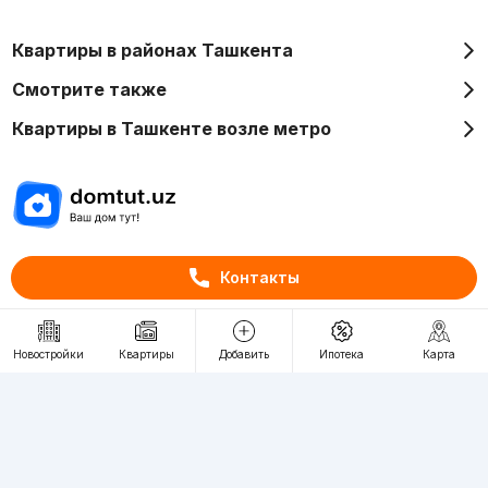
Квартиры в районах Ташкента
Смотрите также
Квартиры в Ташкенте возле метро
Отдел рекламы
Контакты
+998 (78) 113-20-86
+998 (93) 390-30-10
Пн-Пт. С 9:30 до 18:00
Новостройки
Квартиры
Добавить
Ипотека
Карта
RU
UZ
Контакты