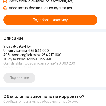
Расскажем о скидках от застройщика;
Абсолютно бесплатная консультация;
Подобрать квартиру
Описание
9 qavat-69,84 kv m
Umumiy summa-635 544 000
40% boshlang`ich tolov-254 217 600
30 oy muddatli tolov-6 355 440
Qurlish ishlari tugaganidan so`ng-190 663 200
Ipoteka va subsidiya yoq
2025 yil 4 choragiga bitadi
Murojaat uchun:+998 99 746 74 54
Подробнее
Объявление заполнено не корректно?
Сообщите нам и мы разберёмся в проблеме