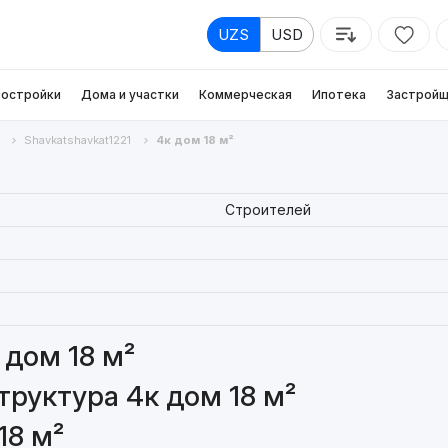
UZS
USD
остройки
Дома и участки
Коммерческая
Ипотека
Застройщ
Shavkatshavkat1221
4к дом 18 м²
Строителей
 дом 18 м²
руктура 4к дом 18 м²
18 м²