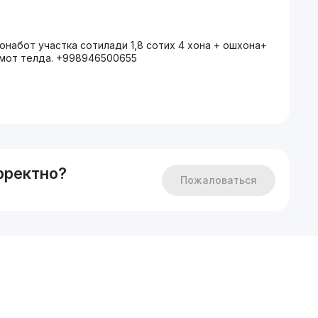
онабот участка сотилади 1,8 сотих 4 хона + ошхона+
умот телда. +998946500655
рректно?
Пожаловаться