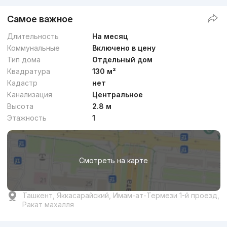
Самое важное
Длительность
На месяц
Коммунальные
Включено в цену
Тип дома
Отдельный дом
Квадратура
130 м²
Кадастр
нет
Канализация
Центральное
Высота
2.8 м
Этажность
1
Смотреть на карте
Ташкент, Яккасарайский, Имам-ат-Термези 1-й проезд,
Ракат махалля
Реклама