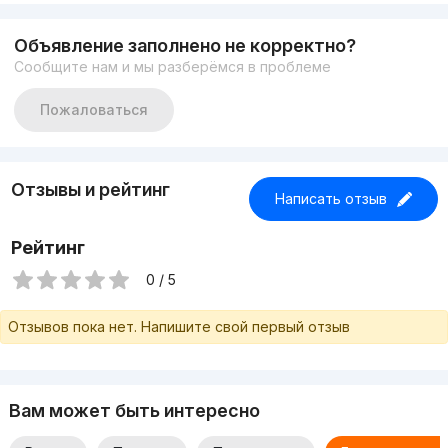
Описание - “пустой, можно под офис, длительный срок
#Цена - 900$
Объявление заполнено не корректно?
Телефон : +99893 581 10 20 Фарид
Сообщите нам и мы разберёмся в проблеме
+99894 661 10 30 Тимур
Наш бот в Telegramm http://telegram.me/fartimB_bot
Пожаловаться
Отзывы и рейтинг
Написать отзыв
Рейтинг
0 / 5
Отзывов пока нет. Напишите свой первый отзыв
Вам может быть интересно