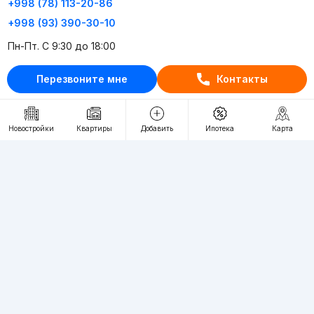
+998 (78) 113-20-86
+998 (93) 390-30-10
Пн-Пт. С 9:30 до 18:00
Перезвоните мне
Контакты
RU
UZ
Контакты
Новостройки
Квартиры
Добавить
Ипотека
Карта
О проекте
Проект компании Webnow ©
Условия использования
Политика конфиденциальности
Публичная оферта
Учредитель:
"WEBNOW" MChJ
Адрес:
Toshkent shahri, A.Qahhor ko'chasi, 47-uy