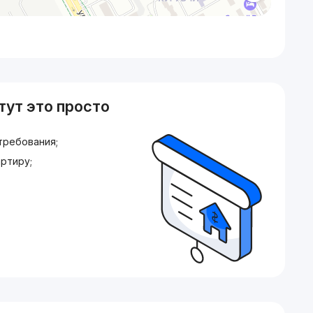
тут это просто
требования;
ртиру;