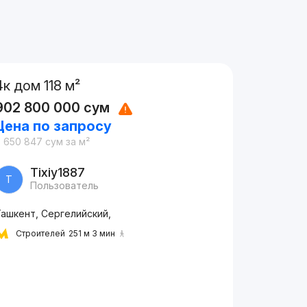
4к дом 118 м²
902 800 000
сум
Цена по запросу
7 650 847
сум
за м²
Tixiy1887
T
Пользователь
Ташкент, Сергелийский,
Строителей
251 м 3 мин