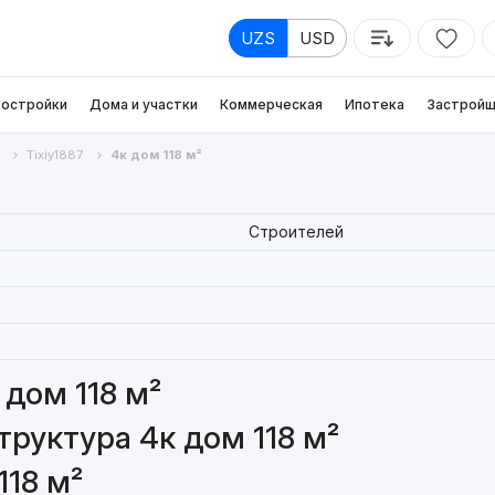
UZS
USD
остройки
Дома и участки
Коммерческая
Ипотека
Застройщ
Tixiy1887
4к дом 118 м²
Строителей
дом 118 м²
руктура 4к дом 118 м²
118 м²