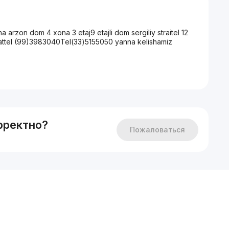
rzon dom 4 xona 3 etaj9 etajli dom sergiliy straitel 12
rattel (99)3983040Tel(33)5155050 yanna kelishamiz
рректно?
Пожаловаться