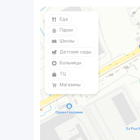
Еда
Парки
Школы
Детские сады
Больницы
ТЦ
Магазины