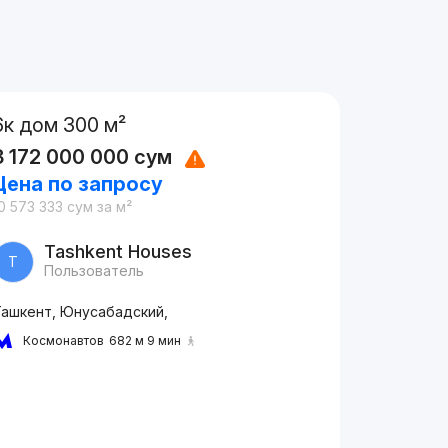
6к дом 300 м²
3 172 000 000
сум
Цена по запросу
0 573 333
сум
за м²
Tashkent Houses
T
Пользователь
Ташкент, Юнусабадский,
Космонавтов
682 м 9 мин