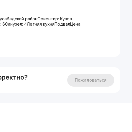
усабадский районОриентир: Кулол
т: 6Санузел: 4Летняя кухняПодвалЦена
рректно?
Пожаловаться