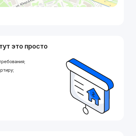
тут это просто
требования;
ртиру;