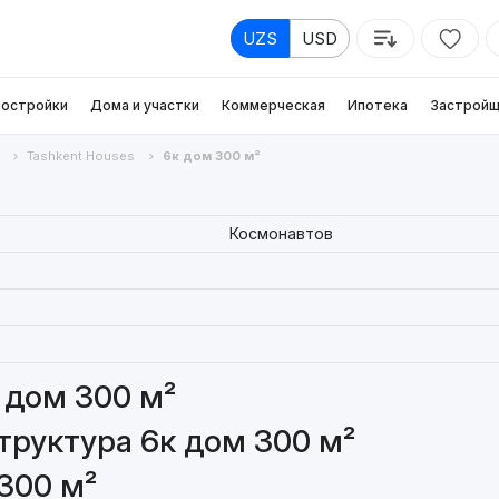
UZS
USD
остройки
Дома и участки
Коммерческая
Ипотека
Застройщ
Tashkent Houses
6к дом 300 м²
Космонавтов
 дом 300 м²
руктура 6к дом 300 м²
300 м²