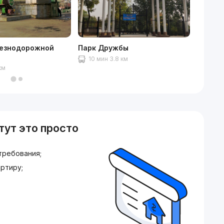
езнодорожной
Парк Дружбы
NEXT M
10 мин 3.8 км
10 ми
км
тут это просто
требования;
ртиру;