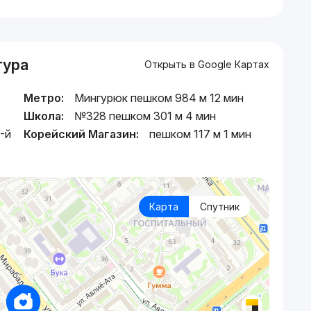
тура
Открыть в Google Картах
Метро:
Мингурюк пешком 984 м 12 мин
Школа:
№328 пешком 301 м 4 мин
-й
Корейский Магазин:
пешком 117 м 1 мин
Карта
Спутник