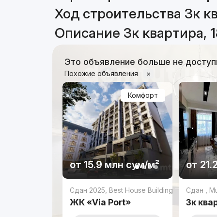
Ход строительства 3к кв
Описание 3к квартира, 1
Это объявление больше не доступ
Похожие объявления
×
Комфорт
от
15.9 млн
сум
/м²
от
21.
Сдан 2025
,
Best House Building
Сдан
,
Mu
ЖК «Via Port»
3к ква