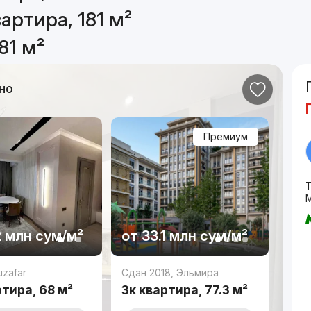
артира, 181 м²
81 м²
но
Премиум
М
2 млн
сум
/м²
от
33.1 млн
сум
/м²
zafar
Сдан 2018
,
Эльмира
ртира, 68 м²
3к квартира, 77.3 м²