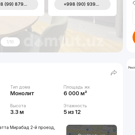
8 (99) 879...
+998 (90) 939...
1/16
Рек
Тип дома
Площадь жк
Монолит
6 000 м²
Высота
Этажность
3.3 м
5 из 12
атта Мирабад 2-й проезд,