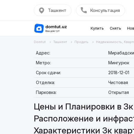
Ташкент
Консультация
Купить
Снять
Нов
Domtut
Ташкент
Продать
Недвижимость, Кварт
Адрес:
Мирабадский
Метро:
Мингурюк
Срок сдачи:
2018-12-01
Отделка:
Чистовая
Парковка:
Открытая
Цены и Планировки в 3к 
Расположение и инфраст
Характеристики 3к кварт