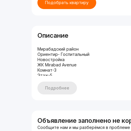
Подобрать квартиру
Описание
Мирабадский район
Ориентир- Госпитальный
Новостройка
ЖК Mirabad Avenue
Комнат-3
Этаж-5
Этажность-12
Площадь-181 кВ.м
Подробнее
Состояние-качественный ремонт
С мебелью и техникой
1я линия
Цена-670 000 y.e
Объявление заполнено не ко
Сообщите нам и мы разберёмся в проблеме