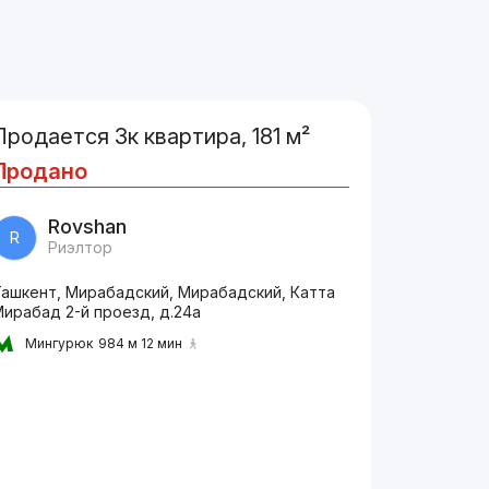
Продается 3к квартира, 181 м²
Продано
Rovshan
R
Риэлтор
Ташкент, Мирабадский, Мирабадский, Катта
ирабад 2-й проезд, д.24a
Мингурюк
984 м 12 мин