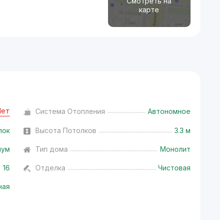
Смотреть на
карте
Нет
Система Отопления
Автономное
лок
Высота Потолков
3.3 м
иум
Тип дома
Монолит
16
Отделка
Чистовая
ная