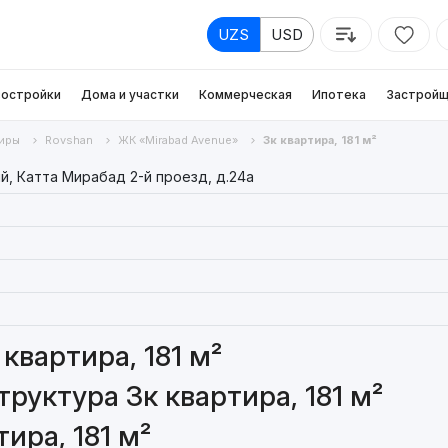
UZS
USD
остройки
Дома и участки
Коммерческая
Ипотека
Застройщ
иры
Rovshan
ЖК «Mirabad Avenue»
3к квартира, 181 м²
, Катта Мирабад 2-й проезд, д.24a
квартира, 181 м²
руктура 3к квартира, 181 м²
ира, 181 м²