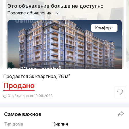
Это объявление больше не доступно
Похожие объявления
×
Комфорт
1/6
от
22 млн
сум
/м²
Продается 3к квартира, 78 м²
Продано
Сдан 2022
,
City Life
ЖК «City Life»
Опубликовано 19.08.2023
+998 (78) 120...
Самое важное
Комфорт
Тип дома
Кирпич