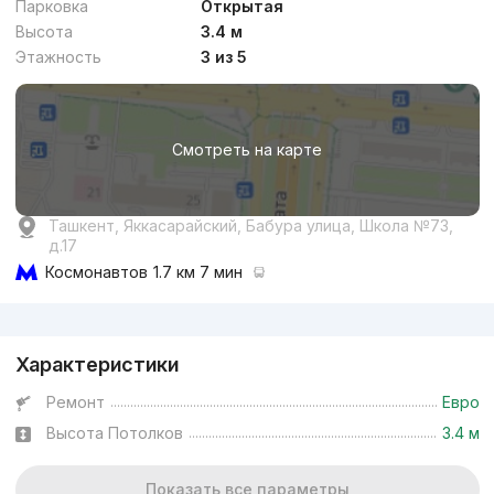
Парковка
Открытая
Высота
3.4 м
Этажность
3 из 5
от
15.9 млн
сум
/м²
Смотреть на карте
Сдан 2025
,
Best House Building
ЖК «Via Port»
Ташкент, Яккасарайский, Бабура улица, Школа №73,
д.17
+998 (90) 120...
Космонавтов
1.7 км 7 мин
Реклама
Комфорт
Характеристики
Ремонт
Евро
Высота Потолков
3.4 м
от
20.7 млн
сум
/м²
Показать все параметры