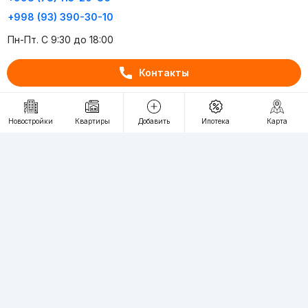
+998 (93) 390-30-10
Пн-Пт. С 9:30 до 18:00
Контакты
RU
UZ
Контакты
Новостройки
Квартиры
Добавить
Ипотека
Карта
О проекте
Проект компании Webnow ©
Условия использования
Политика конфиденциальности
Публичная оферта
Учредитель:
"WEBNOW" MChJ
Адрес:
Toshkent shahri, A.Qahhor ko'chasi, 47-uy