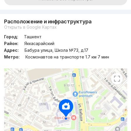
Сдача 4кв 2026
,
Somang
ЖК «Seoul Riverside»
Расположение и инфраструктура
Открыть в Google Картах
+998 (71) 230...
Город:
Ташкент
Район:
Яккасарайский
Адрес:
Бабура улица, Школа №73, д.17
Метро:
Космонавтов на транспорте 1.7 км 7 мин