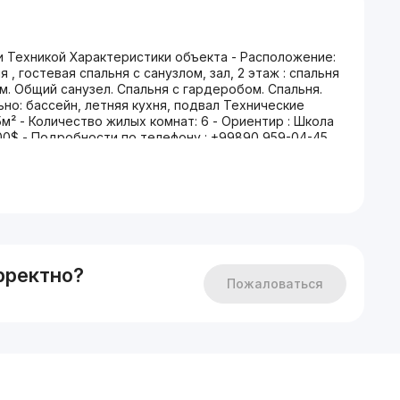
 Техникой Характеристики объекта - Расположение:
я , гостевая спальня с санузлом, зал, 2 этаж : спальня
м. Общий санузел. Спальня с гардеробом. Спальня.
ьно: бассейн, летняя кухня, подвал Технические
м² - Количество жилых комнат: 6 - Ориентир : Школа
00$ - Подробности по телефону : +99890 959-04-45
рректно?
Пожаловаться