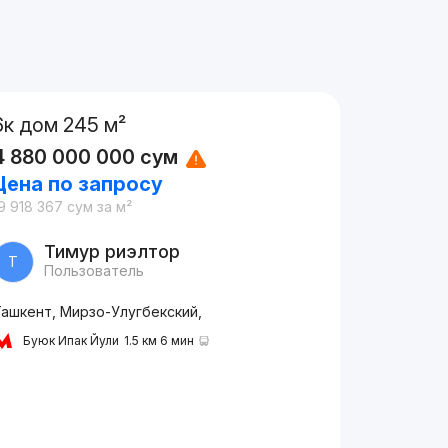
6к дом 245 м²
4 880 000 000
сум
Цена по запросу
9 918 367
сум
за м²
Тимур риэлтор
Т
Пользователь
Ташкент, Мирзо-Улугбекский,
Буюк Ипак Йули
1.5 км 6 мин