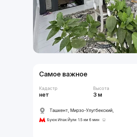
Самое важное
Кадастр
Высота
нет
3 м
Ташкент, Мирзо-Улугбекский,
Буюк Ипак Йули
1.5 км 6 мин