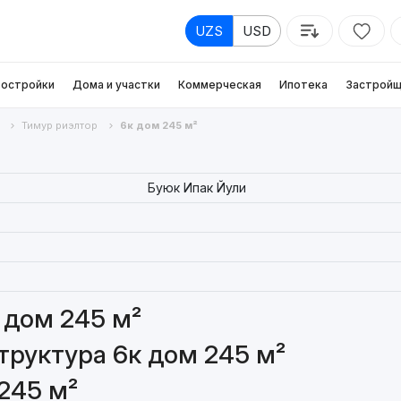
UZS
USD
остройки
Дома и участки
Коммерческая
Ипотека
Застройщ
Тимур риэлтор
6к дом 245 м²
Буюк Ипак Йули
 дом 245 м²
руктура 6к дом 245 м²
245 м²