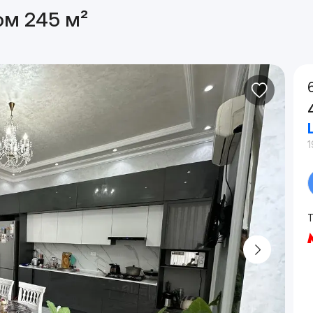
ом 245 м²
1