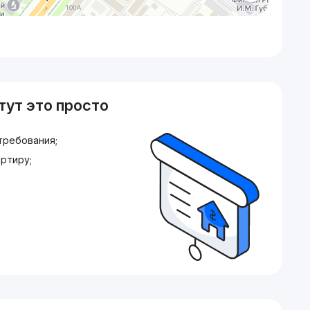
тут это просто
требования;
ртиру;