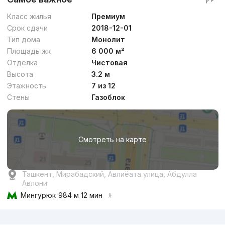
Класс жилья
Премиум
Срок сдачи
2018-12-01
Тип дома
Монолит
Площадь жк
6 000 м²
Отделка
Чистовая
Высота
3.2 м
Этажность
7 из 12
Стены
Газоблок
Смотреть на карте
Ташкент, Мирабадский, Авлиёата улица, Абдулла
Авлони
Мингурюк
984 м 12 мин
Реклама