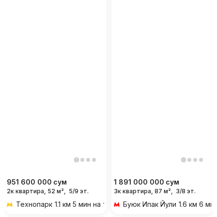
951 600 000
сум
1 891 000 000
сум
2к квартира, 52 м²,
5/9 эт.
3к квартира, 87 м²,
3/8 эт.
Технопарк
1.1 км 5 мин на транспорте
Буюк Ипак Йули
1.6 км 6 м