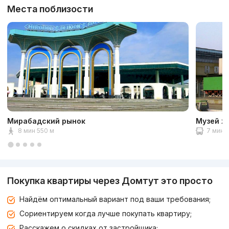
Места поблизости
Мирабадский рынок
Музей ж
8 мин 550 м
7 мин 2
Покупка квартиры через Домтут это просто
Найдём оптимальный вариант под ваши требования;
Сориентируем когда лучше покупать квартиру;
Расскажем о скидках от застройщика;