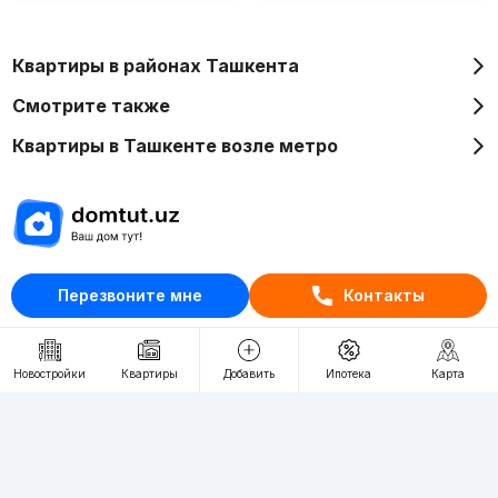
Квартиры в районах Ташкента
Смотрите также
Квартиры в Ташкенте возле метро
Отдел рекламы
Перезвоните мне
Контакты
+998 (78) 113-20-86
+998 (93) 390-30-10
Новостройки
Квартиры
Добавить
Ипотека
Карта
Пн-Пт. С 9:30 до 18:00
RU
UZ
Контакты