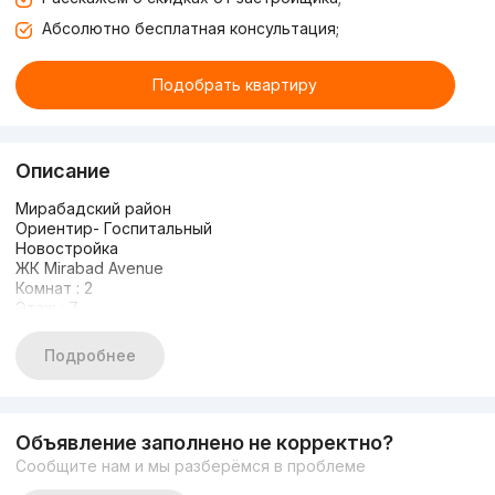
Абсолютно бесплатная консультация;
Подобрать квартиру
Описание
Мирабадский район
Ориентир- Госпитальный
Новостройка
ЖК Mirabad Avenue
Комнат : 2
Этаж : 7
Этажность : 9
Площадь : 65 кв.м + балкон
Подробнее
Состояние : новый ремонт
С мебелью и техникой
1я линия
Вид на улицу
Объявление заполнено не корректно?
Цена : 230 000y.e
Сообщите нам и мы разберёмся в проблеме