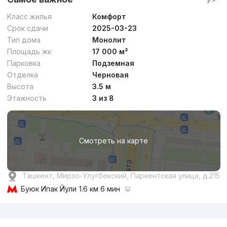
Класс жилья
Комфорт
Срок сдачи
2025-03-23
Тип дома
Монолит
Площадь жк
17 000 м²
Парковка
Подземная
Отделка
Черновая
Высота
3.5 м
Этажность
3 из 8
Смотреть на карте
Ташкент, Мирзо-Улугбекский, Паркентская улица, д.215
Буюк Ипак Йули
1.6 км 6 мин
Реклама