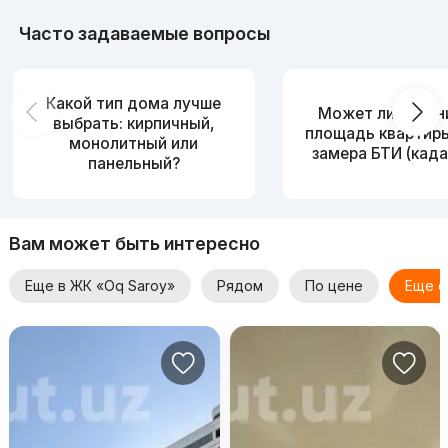
Часто задаваемые вопросы
Какой тип дома лучше
Может ли измен
выбрать: кирпичный,
площадь квартир
монолитный или
замера БТИ (када
панельный?
Вам может быть интересно
Еще в ЖК «Oq Saroy»
Рядом
По цене
Еще о