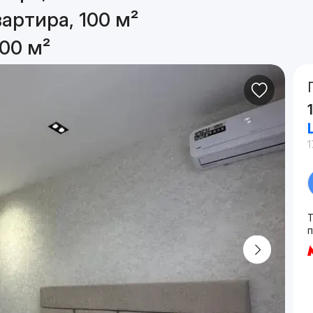
артира, 100 м²
00 м²
1
Т
п