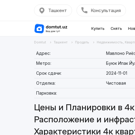
Ташкент
Консультация
Купить
Снять
Нов
Domtut
Ташкент
Продать
Недвижимость, Кварт
Адрес:
Мавлоно Риёзи
Метро:
Буюк Ипак Йу
Срок сдачи:
2024-11-01
Отделка:
Чистовая
Парковка:
Цены и Планировки в 4к 
Расположение и инфраст
Характеристики 4к кварт