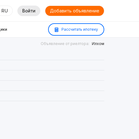
RU
Войти
Добавить объявление
ики
Рассчитать ипотеку
Объявление от риелтора:
Илхом