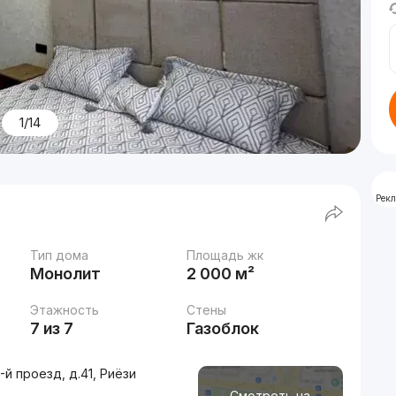
1/14
Рек
Тип дома
Площадь жк
Монолит
2 000 м²
Этажность
Стены
7 из 7
Газоблок
й проезд, д.41, Риёзи
Смотреть на