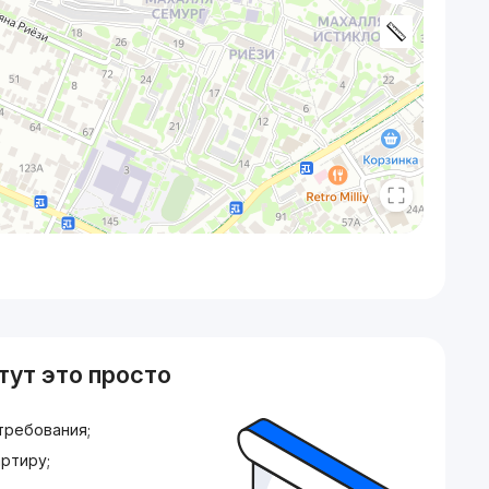
тут это просто
требования;
ртиру;