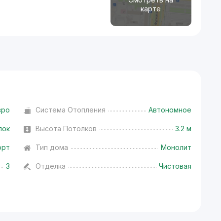
карте
вро
Система Отопления
Автономное
лок
Высота Потолков
3.2 м
орт
Тип дома
Монолит
3
Отделка
Чистовая