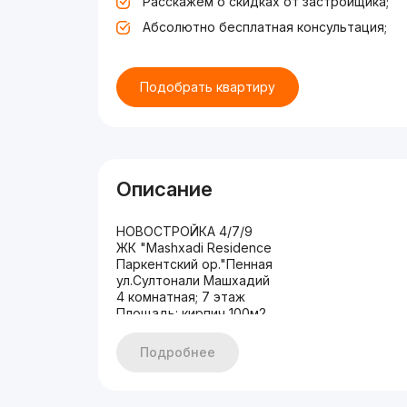
Расскажем о скидках от застройщика;
Абсолютно бесплатная консультация;
Подобрать квартиру
Описание
НОВОСТРОЙКА 4/7/9
ЖК "Mashxadi Residence
Паркентский ор."Пенная
ул.Султонали Машхадий
4 комнатная; 7 этаж
Площадь: кирпич 100м2
Состояние: с ремонтом
Полностью укомплектована
Подробнее
ЦЕНА: 143 000у.е