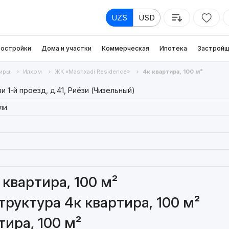
UZS
USD
остройки
Дома и участки
Коммерческая
Ипотека
Застройщ
иры
Илхом
ЖК «Mashxadi Residence»
4к квартира, 100 м²
 1-й проезд, д.41, Риёзи (Чизельный)
ли
квартира, 100 м²
руктура 4к квартира, 100 м²
ира, 100 м²