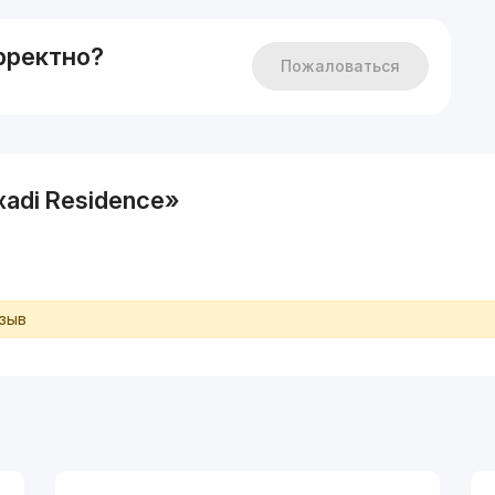
рректно?
Пожаловаться
adi Residence»
тзыв