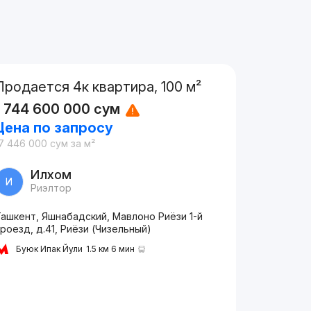
Продается 4к квартира, 100 м²
1 744 600 000
сум
Цена по запросу
7 446 000
сум
за м²
Илхом
И
Риэлтор
ашкент, Яшнабадский, Мавлоно Риёзи 1-й
роезд, д.41, Риёзи (Чизельный)
Буюк Ипак Йули
1.5 км 6 мин