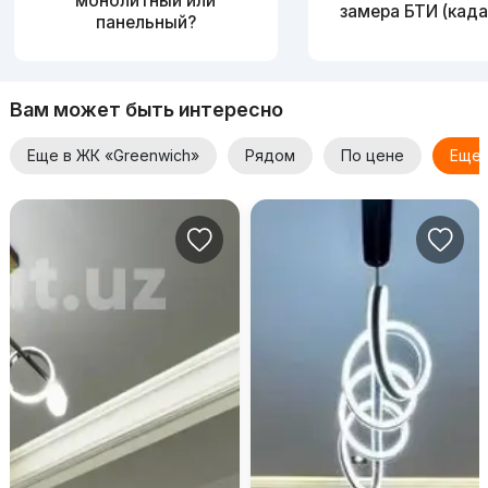
монолитный или
замера БТИ (када
панельный?
Вам может быть интересно
Еще в ЖК «Greenwich»
Рядом
По цене
Еще 