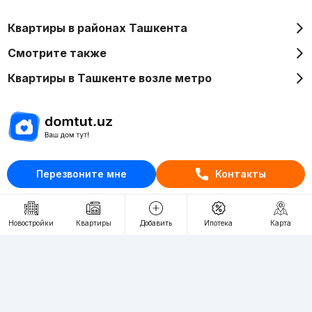
Квартиры в районах Ташкента
Смотрите также
Квартиры в Ташкенте возле метро
Отдел рекламы
Перезвоните мне
Контакты
+998 (78) 113-20-86
+998 (93) 390-30-10
Пн-Пт. С 9:30 до 18:00
Новостройки
Квартиры
Добавить
Ипотека
Карта
RU
UZ
Контакты