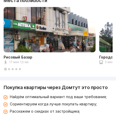
Места поблизости
Рисовый Базар
Городск
17 мин 1,5 км
3 мин
Покупка квартиры через Домтут это просто
Найдём оптимальный вариант под ваши требования;
Сориентируем когда лучше покупать квартиру;
Расскажем о скидках от застройщика;