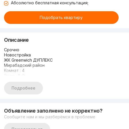
Абсолютно бесплатная консультация;
Подобрать квартиру
Описание
Срочно
Новостройка
ЖК Greenwich ДУПЛЕКС
Мирабадский район
Комнат : 4
Этаж : 8-9
Этажность : 9
Площадь : 87кв.м
Подробнее
2 санузла
Балкон
Закрытый двор
Охрана 24/7
Объявление заполнено не корректно?
С ремонтом от застройщика
Сообщите нам и мы разберёмся в проблеме
Кирпичный дом
Цена:130.000$ у.е старт