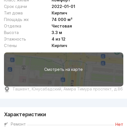
Срок сдачи
2022-01-01
Тип дома
Кирпич
Площадь жк
74 000 м²
Отделка
Чистовая
Высота
3.3 м
Этажность
4 из 12
Стены
Кирпич
Смотреть на карте
Ташкент, Юнусабадский, Амира Тимура проспект, д.86
Реклама
Характеристики
Ремонт
Нет