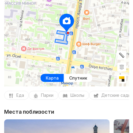
Карта
Спутник
Еда
Парки
Школы
Детские сады
Места поблизости