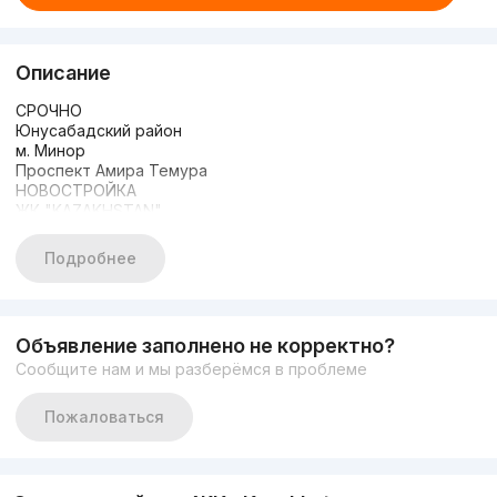
Описание
СРОЧНО
Юнусабадский район
м. Минор
Проспект Амира Темура
НОВОСТРОЙКА
ЖК "KAZAKHSTAN"
4/4/10
Площадь: 129 м2
Подробнее
Состояние: коробка
Закрытый охран. двор
Детская площадка
Фонтан
Объявление заполнено не корректно?
Цена: 200.000 у.е
Сообщите нам и мы разберёмся в проблеме
Пожаловаться