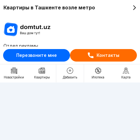
Квартиры в Ташкенте возле метро
Отдел рекламы
+998 (78) 113-20-86
Перезвоните мне
Контакты
+998 (93) 390-30-10
Пн-Пт. С 9:30 до 18:00
Новостройки
Квартиры
Добавить
Ипотека
Карта
RU
UZ
Контакты
О проекте
Проект компании Webnow ©
Условия использования