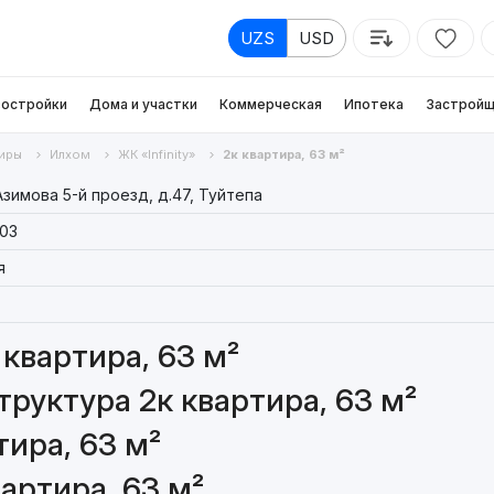
UZS
USD
остройки
Дома и участки
Коммерческая
Ипотека
Застройщ
иры
Илхом
ЖК «Infinity»
2к квартира, 63 м²
зимова 5-й проезд, д.47, Туйтепа
03
я
квартира, 63 м²
руктура 2к квартира, 63 м²
ира, 63 м²
артира, 63 м²