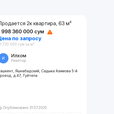
Продается 2к квартира, 63 м²
1 998 360 000
сум
Цена по запросу
1 720 000
сум
за м²
Илхом
И
Риэлтор
Ташкент, Яшнабадский, Садыка Азимова 5-й
роезд, д.47, Туйтепа
Опубликовано 31.07.2025