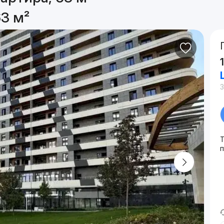
63 м²
3
п