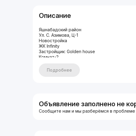
Описание
Яшнабадский район
Ул. С. Азимова, Ц-1
Новостройка
ЖК Infinity
Застройщик: Golden house
Комнат-2
Этаж-13
Этажность-15
Подробнее
Площадь-63 кв.м
Состояние-коробка
Кадастр есть
Вид на город
Цена- 163.800
Объявление заполнено не ко
Сообщите нам и мы разберёмся в проблеме