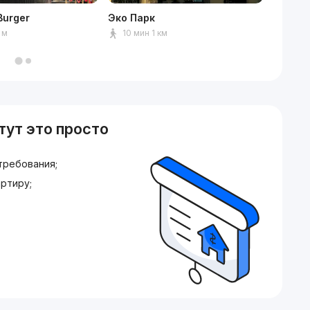
Burger
Эко Парк
Клинич
имени 
 м
10 мин 1 км
2 мин
тут это просто
требования;
ртиру;