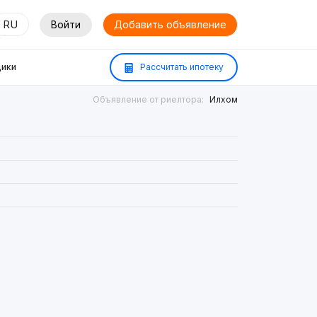
RU
Войти
Добавить объявление
ики
Рассчитать ипотеку
Объявление от риелтора:
Илхом