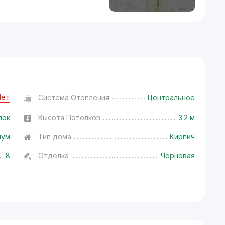
Нет
Система Отопления
Центральное
лок
Высота Потолков
3.2 м
иум
Тип дома
Кирпич
8
Отделка
Черновая