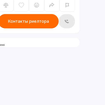
Контакты риелтора
лама