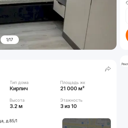
1/17
Рек
Тип дома
Площадь жк
Кирпич
21 000 м²
Высота
Этажность
3.2 м
3 из 10
, д.85/1