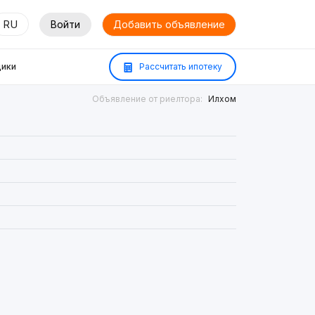
RU
Войти
Добавить объявление
ики
Рассчитать ипотеку
Объявление от риелтора:
Илхом