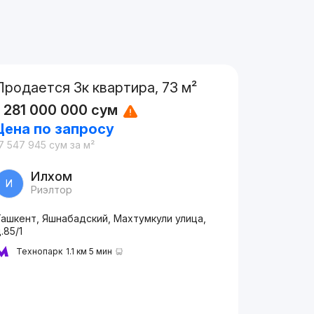
Продается 3к квартира, 73 м²
1 281 000 000
сум
Цена по запросу
7 547 945
сум
за м²
Илхом
И
Риэлтор
Ташкент, Яшнабадский, Махтумкули улица,
.85/1
Технопарк
1.1 км 5 мин