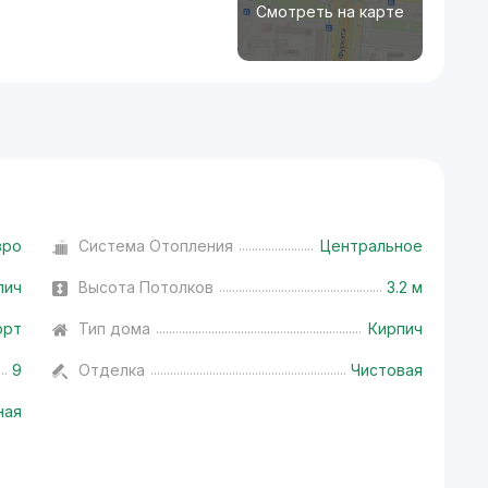
Смотреть на карте
вро
Система Отопления
Центральное
пич
Высота Потолков
3.2 м
орт
Тип дома
Кирпич
9
Отделка
Чистовая
ная