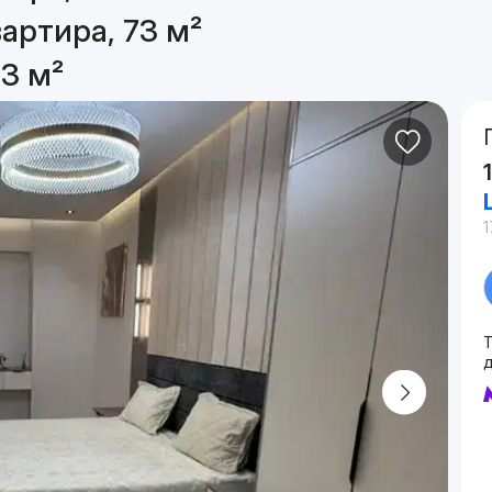
артира, 73 м²
3 м²
1
д