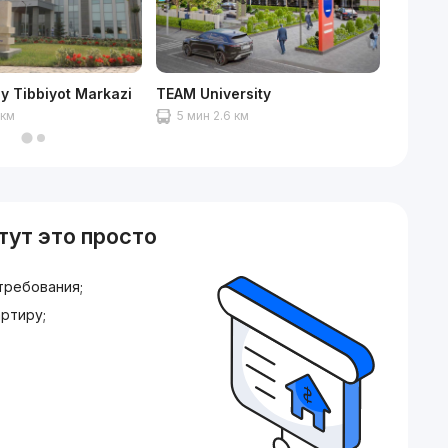
liy Tibbiyot Markazi
TEAM University
Ашхаба
 км
5 мин 2.6 км
6 мин
тут это просто
требования;
ртиру;