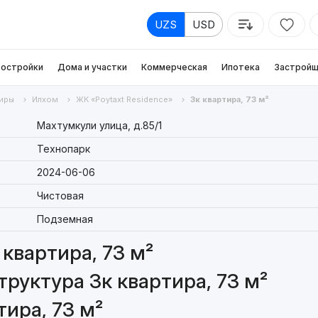
UZS
USD
остройки
Дома и участки
Коммерческая
Ипотека
Застройщ
иры
Илхом
ЖК «Poytaxt Residence»
3к квартира, 73 м²
Махтумкули улица, д.85/1
Технопарк
2024-06-06
Чистовая
Подземная
квартира, 73 м²
руктура 3к квартира, 73 м²
ира, 73 м²