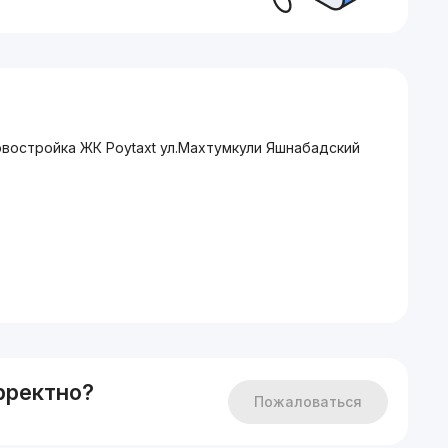
овостройка ЖК Poytaxt ул.Махтумкули Яшнабадский
рректно?
Пожаловаться