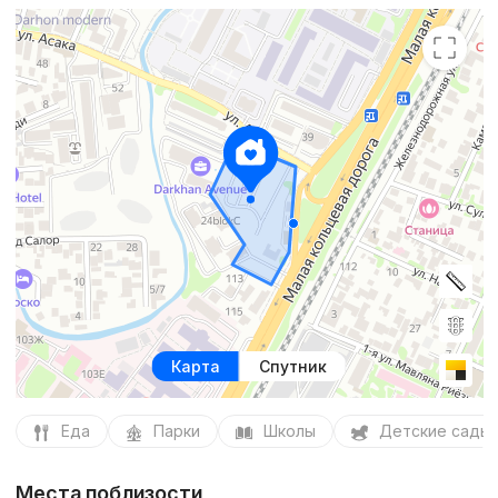
Карта
Спутник
Еда
Парки
Школы
Детские сады
Места поблизости