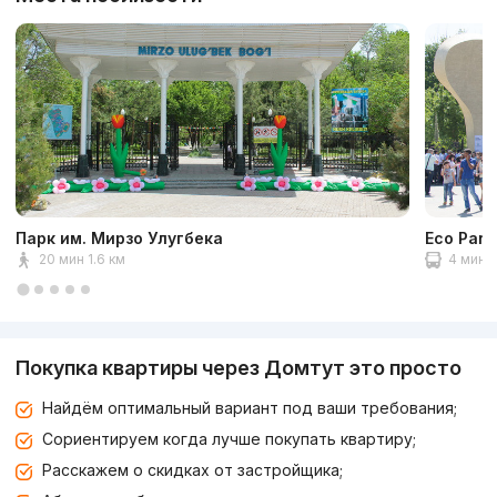
Парк им. Мирзо Улугбека
Eco Park
20 мин 1.6 км
4 мин 2
Покупка квартиры через Домтут это просто
Найдём оптимальный вариант под ваши требования;
Сориентируем когда лучше покупать квартиру;
Расскажем о скидках от застройщика;