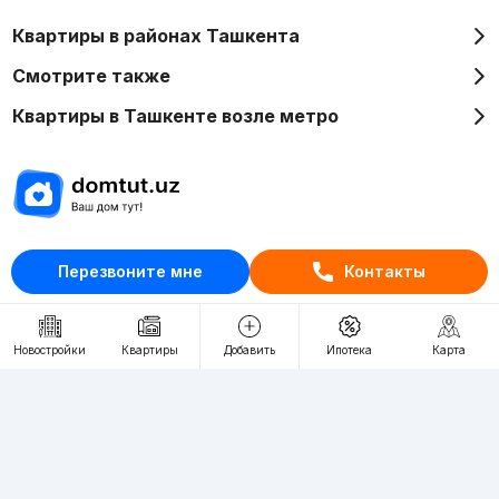
Квартиры в районах Ташкента
Смотрите также
Квартиры в Ташкенте возле метро
Отдел рекламы
Перезвоните мне
Контакты
+998 (78) 113-20-86
+998 (93) 390-30-10
Пн-Пт. С 9:30 до 18:00
Новостройки
Квартиры
Добавить
Ипотека
Карта
RU
UZ
Контакты