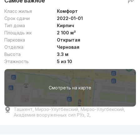
Самое важное
Класс жилья
Комфорт
Срок сдачи
2022-01-01
Тип дома
Кирпич
Площадь жк
2 100 м²
Парковка
Открытая
Отделка
Черновая
Высота
3.3 м
Этажность
5 из 10
Смотреть на карте
Ташкент, Мирзо-Улугбекский, Мирзо-Улугбекский,
Академия вооруженных сил РУз, 2,
Реклама