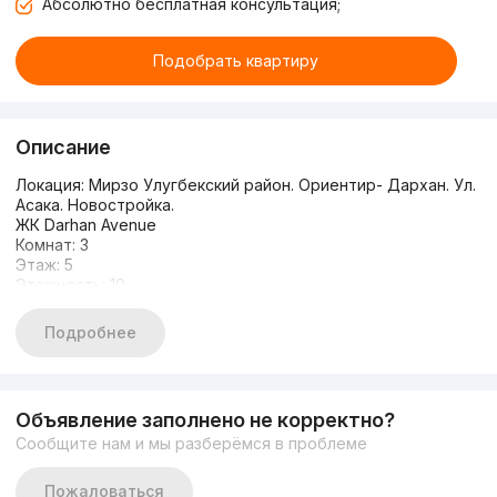
Абсолютно бесплатная консультация;
Подобрать квартиру
Описание
Локация: Мирзо Улугбекский район. Ориентир- Дархан. Ул.
Асака. Новостройка.
ЖК Darhan Avenue
Комнат: 3
Этаж: 5
Этажность: 10
Площадь: 100м²
Цена: 210.000$
Подробнее
Состояние: качественный ремонт с мебелью и техникой
Bosch. Есть балкон, гардеробная, 2 санузла
+998958880738
Объявление заполнено не корректно?
Сообщите нам и мы разберёмся в проблеме
Пожаловаться