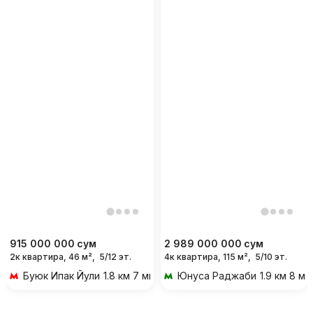
915 000 000
сум
2 989 000 000
сум
2к квартира, 46 м²,
5/12 эт.
4к квартира, 115 м²,
5/10 эт.
Буюк Ипак Йули
1.8 км 7 мин на транспорте
Юнуса Раджаби
1.9 км 8 м