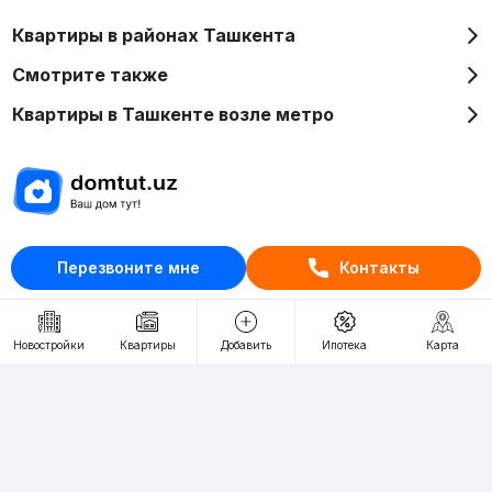
Квартиры в районах Ташкента
Смотрите также
Квартиры в Ташкенте возле метро
Отдел рекламы
Перезвоните мне
Контакты
+998 (78) 113-20-86
+998 (93) 390-30-10
Пн-Пт. С 9:30 до 18:00
Новостройки
Квартиры
Добавить
Ипотека
Карта
RU
UZ
Контакты