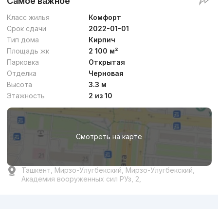
Самое важное
Класс жилья
Комфорт
Срок сдачи
2022-01-01
Тип дома
Кирпич
Площадь жк
2 100 м²
Парковка
Открытая
Отделка
Черновая
Высота
3.3 м
Этажность
2 из 10
Смотреть на карте
Ташкент, Мирзо-Улугбекский, Мирзо-Улугбекский,
Академия вооруженных сил РУз, 2,
Реклама