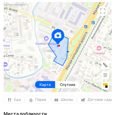
Карта
Спутник
Еда
Парки
Школы
Детские сады
Места поблизости