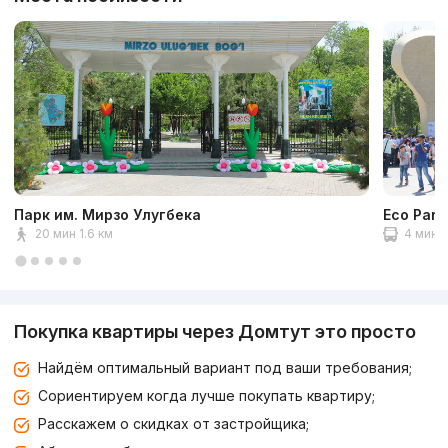
Парк им. Мирзо Улугбека
Eco Park
20 мин 1.6 км
4 мин 2
Покупка квартиры через Домтут это просто
Найдём оптимальный вариант под ваши требования;
Сориентируем когда лучше покупать квартиру;
Расскажем о скидках от застройщика;