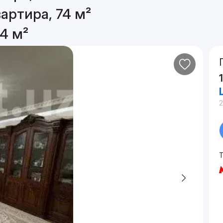
артира, 74 м²
4 м²
2
Т