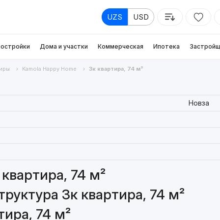
UZS
USD
остройки
Дома и участки
Коммерческая
Ипотека
Застройщ
иры
Kamola Happy Home
3к квартира, 74 м²
Новза
квартира, 74 м²
руктура 3к квартира, 74 м²
ира, 74 м²