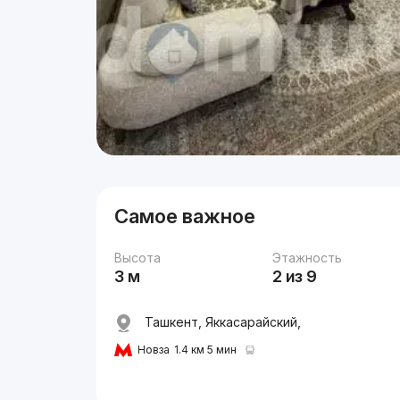
Самое важное
Высота
Этажность
3 м
2 из 9
Ташкент, Яккасарайский,
Новза
1.4 км 5 мин