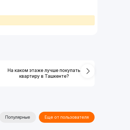
На каком этаже лучше покупать
Что выг
квартиру в Ташкенте?
от
Популярные
Еще от пользователя