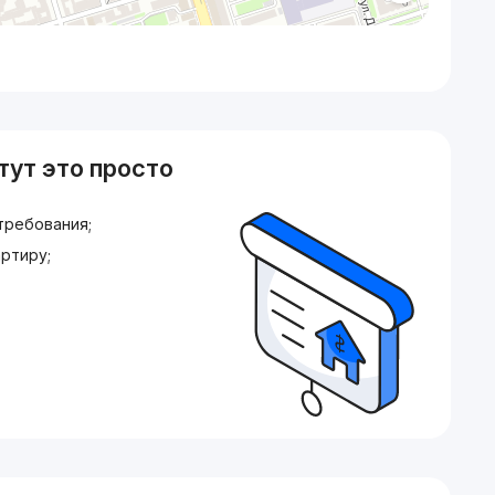
тут это просто
требования;
ртиру;