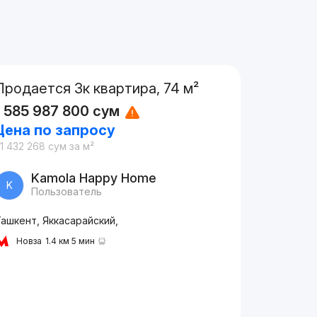
Продается 3к квартира, 74 м²
1 585 987 800
сум
Цена по запросу
1 432 268
сум
за м²
Kamola Happy Home
K
Пользователь
ашкент, Яккасарайский,
Новза
1.4 км 5 мин