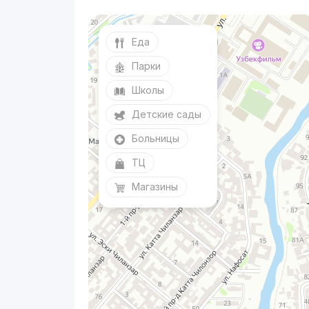
Еда
Парки
Школы
Детские сады
Больницы
ТЦ
Магазины