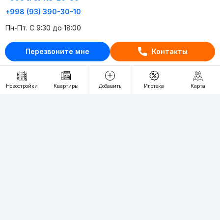
+998 (93) 390-30-10
Пн-Пт. С 9:30 до 18:00
Перезвоните мне
Контакты
RU
UZ
Контакты
Новостройки
Квартиры
Добавить
Ипотека
Карта
О проекте
Проект компании Webnow ©
Условия использования
Политика конфиденциальности
Публичная оферта
Учредитель:
"WEBNOW" MChJ
Адрес:
Toshkent shahri, A.Qahhor ko'chasi, 47-uy