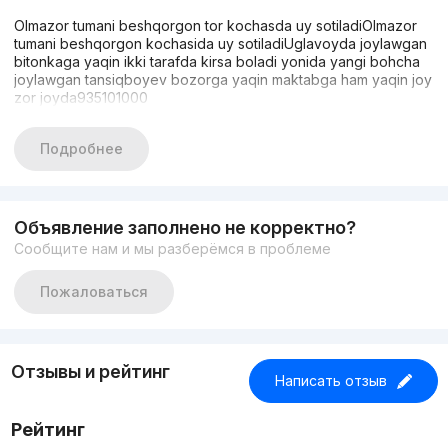
Olmazor tumani beshqorgon tor kochasda uy sotiladiOlmazor
tumani beshqorgon kochasida uy sotiladiUglavoyda joylawgan
bitonkaga yaqin ikki tarafda kirsa boladi yonida yangi bohcha
joylawgan tansiqboyev bozorga yaqin maktabga ham yaqin joy
zor joyda935101000
Подробнее
Объявление заполнено не корректно?
Сообщите нам и мы разберёмся в проблеме
Пожаловаться
Отзывы и рейтинг
Написать отзыв
Рейтинг