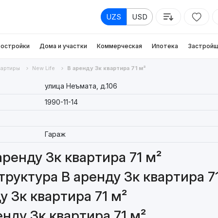
UZS
USD
остройки
Дома и участки
Коммерческая
Ипотека
Застройщ
вартиры
New Life
В аренду 3к квартира 71 м²
улица Неъмата, д.106
1990-11-14
Гараж
ренду 3к квартира 71 м²
руктура В аренду 3к квартира 7
 3к квартира 71 м²
нду 3к квартира 71 м²