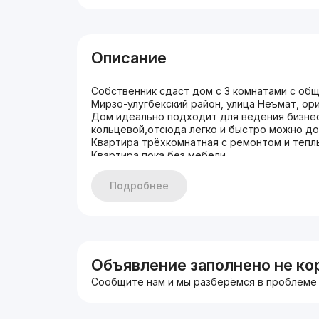
Описание
Собственник сдаст дом с 3 комнатами с об
Мирзо-улугбекский район, улица Неъмат, орие
Дом идеально подходит для ведения бизнес
кольцевой,отсюда легко и быстро можно до
Квартира трёхкомнатная с ремонтом и тепл
Квартира пока без мебели.
Канализация,холодная вода,газ -центровые.
Отопление на газе.
Подробнее
Сдам на долгий срок под бизнес или жилье.
Сдам за 550 долларов без мебели , с мебел
Также сдается придомовой гараж за дополн
Тел:949833177
Объявление заполнено не ко
Сообщите нам и мы разберёмся в проблеме