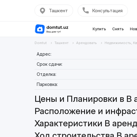
Ташкент
Консультация
Купить
Снять
Нов
Domtut
Ташкент
Арендовать
Недвижимость, К
Адрес:
Срок сдачи:
Отделка:
Парковка:
Цены и Планировки в В а
Расположение и инфраст
Характеристики В аренду
Ход строительства В аре