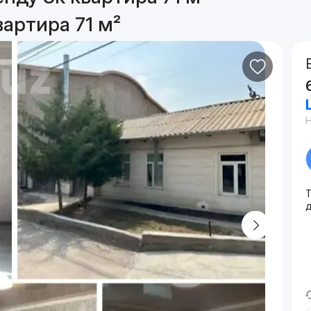
артира 71 м²
д