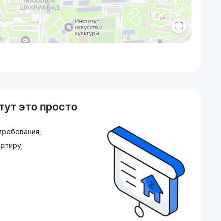
тут это просто
требования;
ртиру;