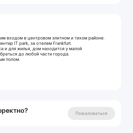
щим входом в центровом элитном и тихом районе.
нтир IT park, за отелем Frankfurt.
а и для жилья, дом находится у малой
браться до любой части города.
ым полом.
ью -650 долларов.
ительную цену.
рректно?
Пожаловаться