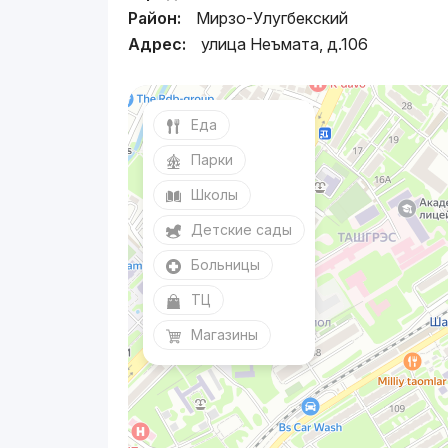
Район:
Мирзо-Улугбекский
Адрес:
улица Неъмата, д.106
Еда
Парки
Школы
Детские сады
Больницы
ТЦ
Магазины