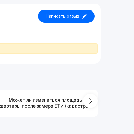
Написать отзыв
Может ли измениться площадь
На ка
квартиры после замера БТИ (кадастра)?