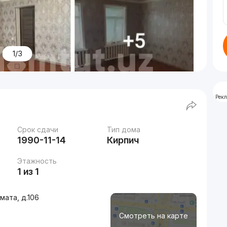
1/3
Рек
Срок сдачи
Тип дома
1990-11-14
Кирпич
Этажность
1 из 1
мата, д.106
Смотреть на карте