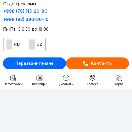
Отдел рекламы
+998 (78) 113-20-86
+998 (93) 390-30-10
Пн-Пт. С 9:30 до 18:00
RU
UZ
Контакты
Перезвоните мне
Контакты
О проекте
Проект компании Webnow ©
Новостройки
Квартиры
Добавить
Ипотека
Карта
Условия использования
Политика конфиденциальности
Публичная оферта