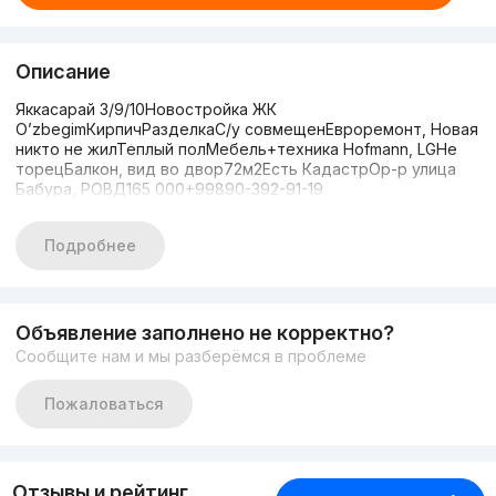
Описание
Яккасарай 3/9/10Новостройка ЖК
O’zbegimКирпичРазделкаС/у совмещенЕвроремонт, Новая
никто не жилТеплый полМебель+техника Hofmann, LGНе
торецБалкон, вид во двор72м2Есть КадастрОр-р улица
Бабура, РОВД165 000+99890-392-91-19
Подробнее
Объявление заполнено не корректно?
Сообщите нам и мы разберёмся в проблеме
Пожаловаться
Отзывы и рейтинг