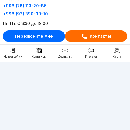
+998 (78) 113-20-86
+998 (93) 390-30-10
Пн-Пт. С 9:30 до 18:00
Перезвоните мне
Контакты
RU
UZ
Контакты
Новостройки
Квартиры
Добавить
Ипотека
Карта
О проекте
Проект компании Webnow ©
Условия использования
Политика конфиденциальности
Публичная оферта
Учредитель:
"WEBNOW" MChJ