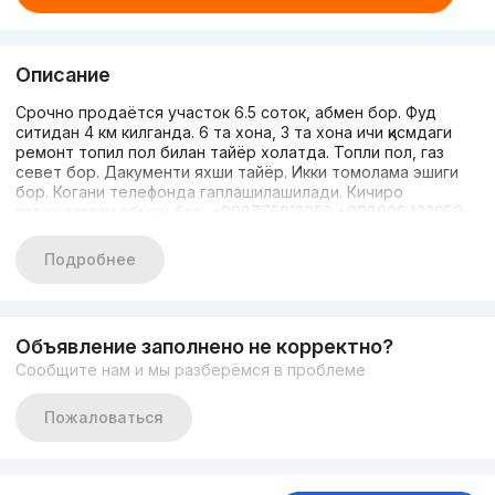
Описание
Срочно продаётся участок 6.5 соток, абмен бор. Фуд
ситидан 4 км килганда. 6 та хона, 3 та хона ичи қисмдаги
ремонт топил пол билан тайёр холатда. Топли пол, газ
севет бор. Дакументи яхши тайёр. Икки томолама эшиги
бор. Когани телефонда гаплашилашилади. Кичиро
катежлагаям абмен бор. +998775013959 +998900433959
Подробнее
Объявление заполнено не корректно?
Сообщите нам и мы разберёмся в проблеме
Пожаловаться