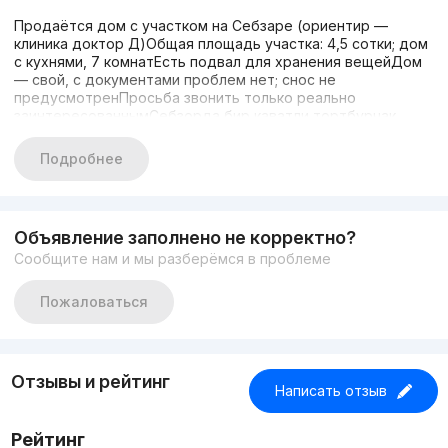
Продаётся дом с участком на Себзаре (ориентир —
клиника доктор Д)Общая площадь участка: 4,5 сотки; дом
с кухнями, 7 комнатЕсть подвал для хранения вещейДом
— свой, с документами проблем нет; снос не
предусмотренПросьба звонить только реально
заинтересованнымСебзорда бир каватли тортбурчак
узбекча файзли ховли сотилади. Ошхоналар бн 7 хона ва
ховли майдони 4,5 соткаНархи — старт 160000$Уй
Подробнее
Озимизники, документда муоммо йок, СНОС тушмаганТел:
983122224 901140030 977655511
Объявление заполнено не корректно?
Сообщите нам и мы разберёмся в проблеме
Пожаловаться
Отзывы и рейтинг
Написать отзыв
Рейтинг