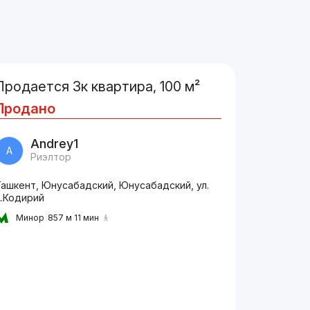
Продается 3к квартира, 100 м²
Продано
Andrey1
A
Риэлтор
Ташкент, Юнусабадский, Юнусабадский, ул.
А.Кодирий
Минор
857 м 11 мин