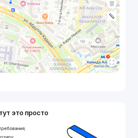
тут это просто
требования;
ртиру;