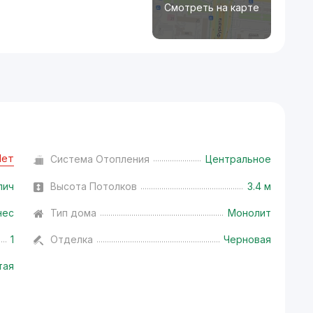
Смотреть на карте
Нет
Система Отопления
Центральное
пич
Высота Потолков
3.4 м
нес
Тип дома
Монолит
1
Отделка
Черновая
тая