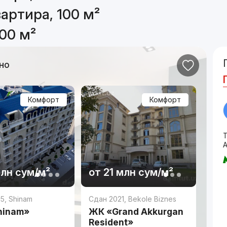
артира, 100 м²
00 м²
но
Комфорт
Комфорт
млн
сум
/м²
от
21 млн
сум
/м²
25
,
Shinam
Сдан 2021
,
Bekole Biznes
hinam»
ЖК «Grand Akkurgan
Resident»