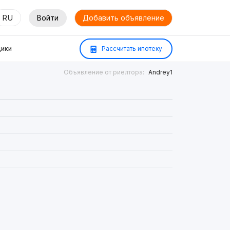
RU
Войти
Добавить объявление
ики
Рассчитать ипотеку
Объявление от риелтора:
Andrey1