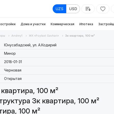
UZS
USD
остройки
Дома и участки
Коммерческая
Ипотека
Застройщ
иры
Andrey1
ЖК «Poytaxt Gavhari»
3к квартира, 100 м²
Юнусабадский, ул. А.Кодирий
Минор
2018-01-31
Черновая
Открытая
квартира, 100 м²
руктура 3к квартира, 100 м²
ира, 100 м²