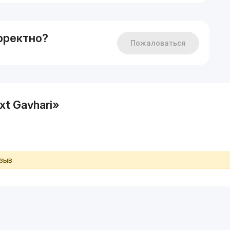
рректно?
Пожаловаться
t Gavhari»
тзыв