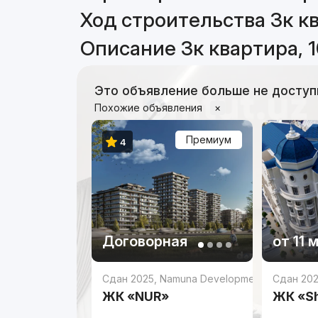
Ход строительства 3к кв
Описание 3к квартира, 1
Это объявление больше не доступ
Похожие объявления
×
Премиум
4
Договорная
от
11 
Сдан 2025
,
Namuna Development
Сдан 20
ЖК «NUR»
ЖК «S