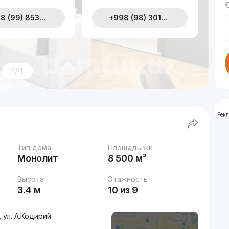
8 (99) 853...
+998 (98) 301...
1/11
Рек
Тип дома
Площадь жк
Монолит
8 500 м²
Высота
Этажность
3.4 м
10 из 9
ул. А.Кодирий