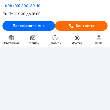
+998 (93) 390-30-10
Пн-Пт. С 9:30 до 18:00
Перезвоните мне
Контакты
RU
UZ
Контакты
Новостройки
Квартиры
Добавить
Ипотека
Карта
О проекте
Проект компании Webnow ©
Условия использования
Политика конфиденциальности
Публичная оферта
Учредитель:
"WEBNOW" MChJ
Адрес:
Toshkent shahri, A.Qahhor ko'chasi, 47-uy