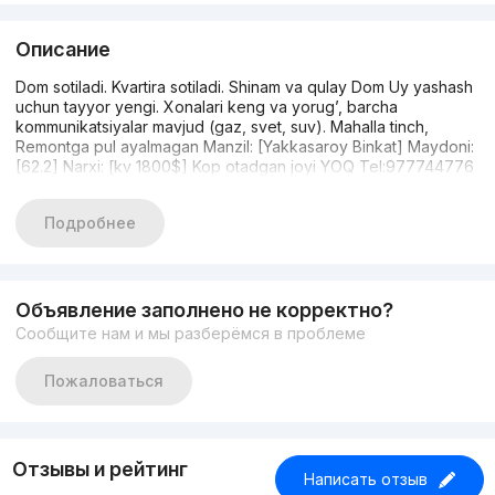
Описание
Dom sotiladi. Kvartira sotiladi. Shinam va qulay Dom Uy yashash
uchun tayyor yengi. Xonalari keng va yorug’, barcha
kommunikatsiyalar mavjud (gaz, svet, suv). Mahalla tinch,
Remontga pul ayalmagan Manzil: [Yakkasaroy Binkat] Maydoni:
[62.2] Narxi: [kv 1800$] Kop otadgan joyi YOQ Tel:977744776
Подробнее
Объявление заполнено не корректно?
Сообщите нам и мы разберёмся в проблеме
Пожаловаться
Отзывы и рейтинг
Написать отзыв