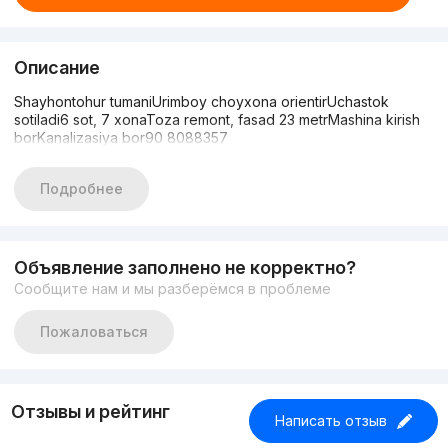
Описание
Shayhontohur tumaniUrimboy choyxona orientirUchastok
sotiladi6 sot, 7 xonaToza remont, fasad 23 metrMashina kirish
borKanalizasiya bor90 8088357
Подробнее
Объявление заполнено не корректно?
Сообщите нам и мы разберёмся в проблеме
Пожаловаться
Отзывы и рейтинг
Написать отзыв