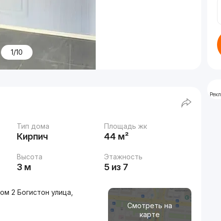
1/10
Рек
Тип дома
Площадь жк
Кирпич
44 м²
Высота
Этажность
3 м
5 из 7
ом 2 Богистон улица,
Смотреть на
карте