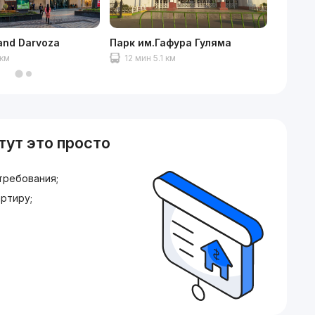
and Darvoza
Парк им.Гафура Гуляма
Аквапа
 км
12 мин 5.1 км
14 ми
тут это просто
требования;
ртиру;