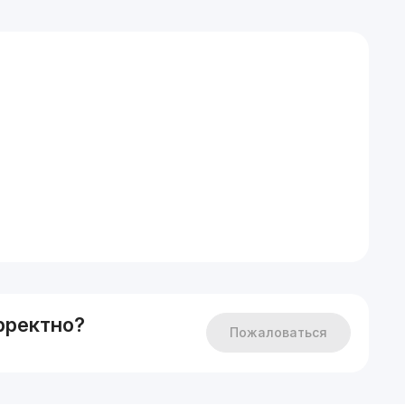
:
рректно?
Пожаловаться