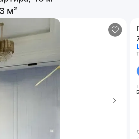
3 м²
1
Т
Б