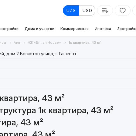
UZS
USD
остройки
Дома и участки
Коммерческая
Ипотека
Застройщ
иры
Аня
ЖК «British House»
1к квартира, 43 м²
й, дом 2 Богистон улица, г.Ташкент
квартира, 43 м²
руктура 1к квартира, 43 м²
ира, 43 м²
артира, 43 м²