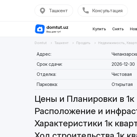
Ташкент
Консультация
Купить
Снять
Нов
Domtut
Ташкент
Продать
Недвижимость, Кварт
Адрес:
Чиланзарски
Срок сдачи:
2026-12-30
Отделка:
Чистовая
Парковка:
Открытая
Цены и Планировки в 1к 
Расположение и инфраст
Характеристики 1к кварт
Ход строительства 1к кв