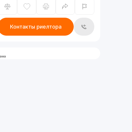
Контакты риелтора
лама