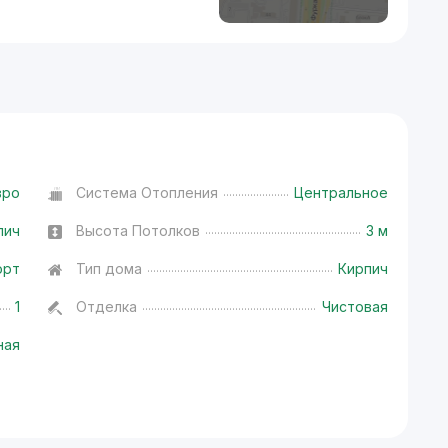
вро
Система Отопления
Центральное
пич
Высота Потолков
3 м
орт
Тип дома
Кирпич
1
Отделка
Чистовая
ная