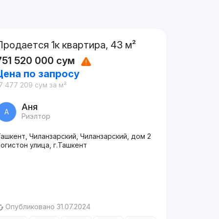
Продается 1к квартира, 43 м²
751 520 000
сум
Цена по запросу
7 477 209
сум
за м²
Аня
А
Риэлтор
ашкент, Чиланзарский, Чиланзарский, дом 2
огистон улица, г.Ташкент
Опубликовано 31.07.2024