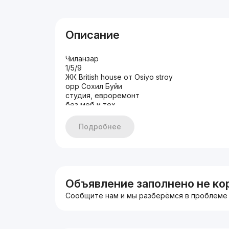
Описание
Чиланзар
1/5/9
ЖК British house от Osiyo stroy
орр Сохил Буйи
студия, евроремонт
без меб и тех
Кадастр выйдет через месяц
общ пл 43м2
Подробнее
+998903718363 Аня
Больше квартир на нашем телеграмм канале
HBH База квартир
Объявление заполнено не ко
Сообщите нам и мы разберёмся в проблеме