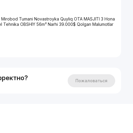
Mirobod Tumani Novastroyka Quyliq OTA MASJITI 3 Hona
Mebel Tehnika OBSHIY 56m² Narhi 39.000$ Qolgan Malumotlar
рректно?
Пожаловаться