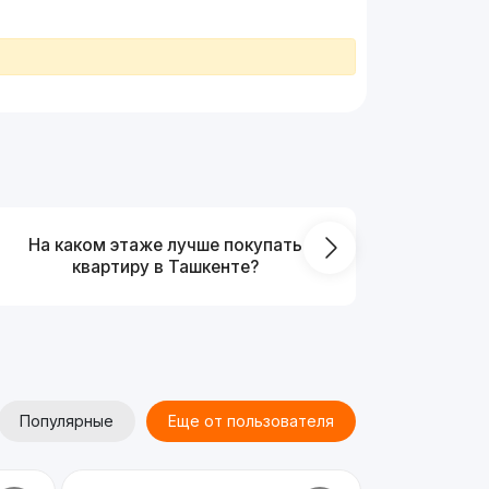
На каком этаже лучше покупать
Что выг
квартиру в Ташкенте?
от
Популярные
Еще от пользователя