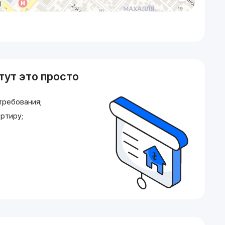
тут это просто
требования;
ртиру;