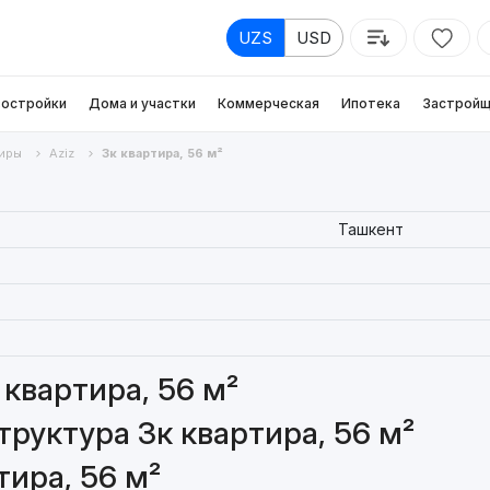
UZS
USD
остройки
Дома и участки
Коммерческая
Ипотека
Застройщ
иры
Aziz
3к квартира, 56 м²
Ташкент
квартира, 56 м²
руктура 3к квартира, 56 м²
тира, 56 м²