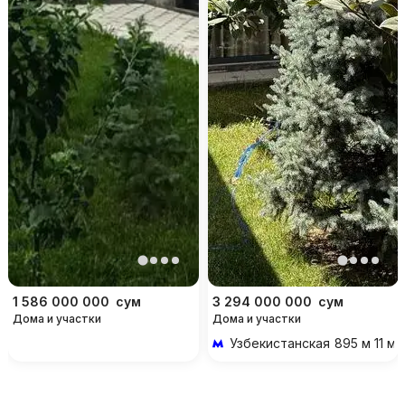
1 586 000 000
сум
3 294 000 000
сум
Дома и участки
Дома и участки
Узбекистанская
895 м 11 м