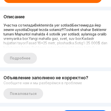
Описание
Участка сотиладиBektemirda yer sotiladiБектемирда йер
земля uysotilaDiqqat tezda sotamiz!!!Toshkent shahar Bektemir
tumani Majnuntol mahalda 4 sotixlik yer sotiladi; aylanisga oralib
vremyanka bor.Yangi mahalla gaz, svet, suv bor.Kadastr
hujjatlari tayor.Fasad 16×25 metr, ploshadka.Sotig'i 25 000$ dan
kelishamiz.Arintir. Bektemir avtosolndan ichkariga kiriladi.
Bektemir radio texnika kolleji 500 metr. Korzinka 200
metr.RASMlarni ko‘rin!!!Malumot uchun:+998971227977
Подробнее
Объявление заполнено не корректно?
Сообщите нам и мы разберёмся в проблеме
Пожаловаться