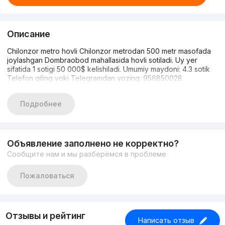
Описание
Chilonzor metro hovli Chilonzor metrodan 500 metr masofada
joylashgan Dombraobod mahallasida hovli sotiladi. Uy yer
sifatida 1 sotigi 50 000$ kelishiladi. Umumiy maydoni: 4.3 sotik
Telefon qiling yoki Telegramdan yozing: 956850028
Подробнее
Объявление заполнено не корректно?
Сообщите нам и мы разберёмся в проблеме
Пожаловаться
Отзывы и рейтинг
Написать отзыв