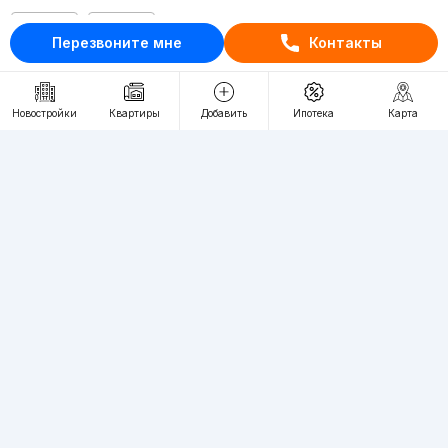
RU
UZ
Перезвоните мне
Контакты
Контакты
Новостройки
Квартиры
Добавить
Ипотека
Карта
О проекте
Проект компании Webnow ©
Условия использования
Политика конфиденциальности
Публичная оферта
Учредитель:
"WEBNOW" MChJ
Адрес:
Toshkent shahri, A.Qahhor ko'chasi, 47-uy
Регистрация электронного СМИ:
1649