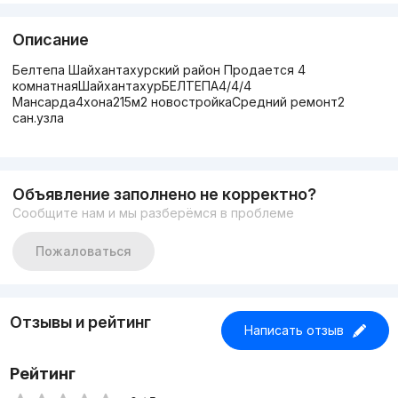
Описание
Белтепа Шайхантахурский район Продается 4
комнатнаяШайхантахурБЕЛТЕПА4/4/4
Мансарда4хона215м2 новостройкаСредний ремонт2
сан.узла
Объявление заполнено не корректно?
Сообщите нам и мы разберёмся в проблеме
Пожаловаться
Отзывы и рейтинг
Написать отзыв
Рейтинг