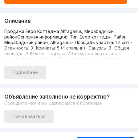
Описание
Продажа Евро Коттеджа Alfraganus, Мирабадский
районОсновная информация:- Тип: Евро коттедж- Район:
Мирабадский район, Alfraganus- Площадь участка: 1.7 сот.-
Этажность: 3- Комнаты: 5 (4 спальни)- Санузлы: 3- Общая
площадь: 200 кв.м- Терраса: 70 кв.мДополнительно:-
Новый ремонт- Мебель- Техника (никто не жил)Цена:
365.000 у.е, торг уместенКонтакт: +998935305667 Озод
Подробнее
Объявление заполнено не корректно?
Сообщите нам и мы разберёмся в проблеме
Пожаловаться