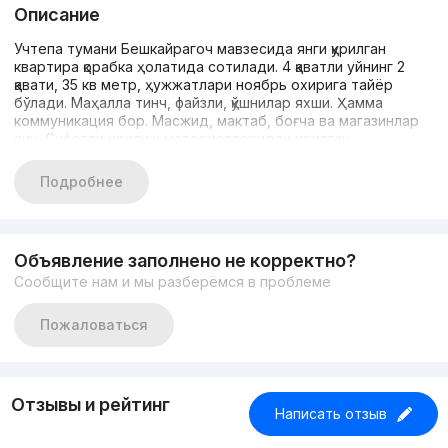
Описание
Учтепа тумани Бешкайрагоч мавзесида янги қурилган
квартира қорабка ҳолатида сотилади. 4 қаватли уйнинг 2
қавати, 35 кв метр, ҳужжатлари ноябрь охирига тайёр
бўлади. Маҳалла тинч, файзли, қўшнилар яхши. Ҳамма
коммуникация бор. Масжид, мактаб, боғча ва магазинлар
яқин. Сифатли қурилиш материалларидан қурилган.
Подробнее
Объявление заполнено не корректно?
Сообщите нам и мы разберёмся в проблеме
Пожаловаться
Отзывы и рейтинг
Написать отзыв