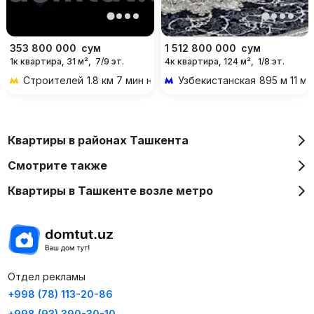
353 800 000
сум
1 512 800 000
сум
1к квартира, 31 м²,
7/9 эт.
4к квартира, 124 м²,
1/8 эт.
Строителей
1.8 км 7 мин на транспорте
Узбекистанская
895 м 11 м
Квартиры в районах Ташкента
Смотрите также
Квартиры в Ташкенте возле метро
Отдел рекламы
+998 (78) 113-20-86
+998 (93) 390-30-10