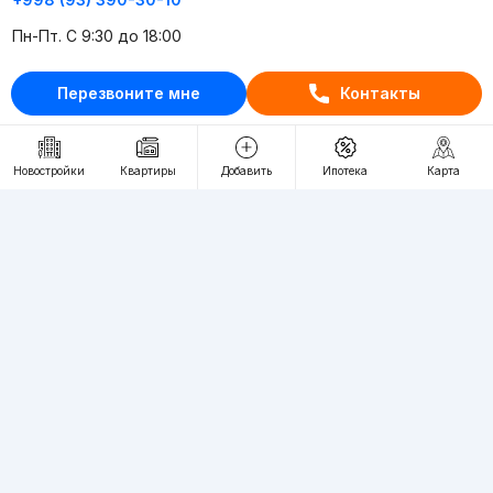
Пн-Пт. С 9:30 до 18:00
RU
UZ
Перезвоните мне
Контакты
Контакты
Новостройки
Квартиры
Добавить
Ипотека
Карта
О проекте
Проект компании Webnow ©
Условия использования
Политика конфиденциальности
Публичная оферта
Учредитель:
"WEBNOW" MChJ
Адрес:
Toshkent shahri, A.Qahhor ko'chasi, 47-uy
Регистрация электронного СМИ:
1649